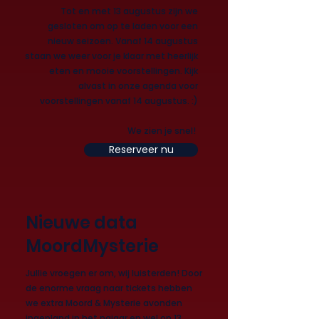
Tot en met 13 augustus zijn we
gesloten om op te laden voor een
nieuw seizoen. Vanaf 14 augustus
staan we weer voor je klaar met heerlijk
eten en mooie voorstellingen. Kijk
alvast in onze agenda voor
voorstellingen vanaf 14 augustus. :)
We zien je snel!
Reserveer nu
Nieuwe data
MoordMysterie
Jullie vroegen er om, wij luisterden! Door
de enorme vraag naar tickets hebben
we extra Moord & Mysterie avonden
ingepland in het najaar en wel op
13