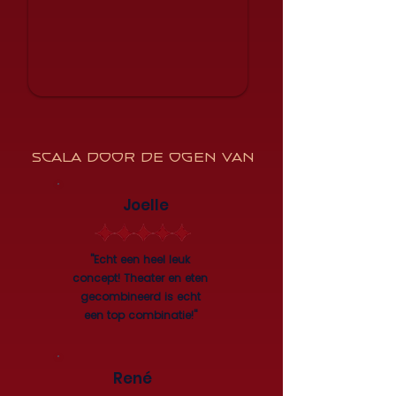
Scala door De ogen van
Joelle
"Echt een heel leuk
concept! Theater en eten
gecombineerd is echt
een top combinatie!"
René