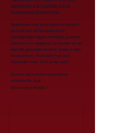
september, 4 & 11 oktober, 8 & 22
november én 13 december.
Speel mee met jouw team en kruip in
de huid van échte detectives.
Aanwijzingen liggen verstopt, puzzels
wachten om opgelost te worden en de
klok tikt genadeloos door. Zoals in een
Escaperoom, maar dan met een
theatrale twist. Durf jij het aan?
Eerdere data waren razendsnel
uitverkocht, dus...
Boek snel je tickets >