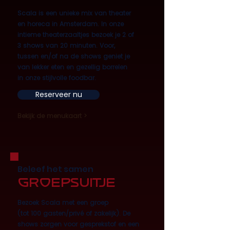
Scala is een unieke mix van theater
en horeca in Amsterdam. In onze
intieme theaterzaaltjes bezoek je 2 of
3 shows van 20 minuten. Voor,
tussen en/of na de shows geniet je
van lekker eten en gezellig borrelen
in onze stijlvolle foodbar.
Reserveer nu
Bekijk de menukaart >
Beleef het samen
Groepsuitje
Bezoek Scala met een groep
(tot 100 gasten/privé of zakelijk). De
shows zorgen voor gesprekstof en een