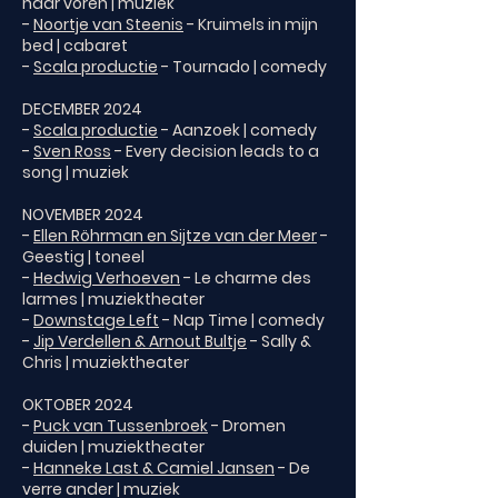
naar voren | muziek
-
Noortje van Steenis
- Kruimels in mijn
bed | cabaret
-
Scala productie
- Tournado | comedy
DECEMBER 2024
-
Scala productie
- Aanzoek | comedy
-
Sven Ross
- Every decision leads to a
song | muziek
NOVEMBER 2024
-
Ellen Röhrman en Sijtze van der Meer
-
Geestig | toneel
-
Hedwig Verhoeven
- Le charme des
larmes | muziektheater
-
Downstage Left
- Nap Time | comedy
-
Jip Verdellen & Arnout Bultje
- Sally &
Chris | muziektheater
OKTOBER 2024
-
Puck van Tussenbroek
- Dromen
duiden | muziektheater
-
Hanneke Last & Camiel Jansen
- De
verre ander | muziek