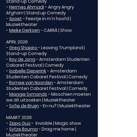
Stand-up Comedy
-
Hermes Ahmadi
- Angry Angry
Afghan! | Stand up Comedy
-
Spoet
- Feestje in m'n hoofd |
Muziektheater
-
Meike Derksen
- CARRÀ | Show
APRIL 2026
-
Greg Shapiro
- Leaving Trumpland |
Stand-up Comedy
-
Roy de Jong
- Amsterdam Studenten
Cabaret Festival | Comedy
-
Isabelle Dieperink
- Amsterdam
Studenten Cabaret Festival | Comedy
-
Romee van Noorden
- Amsterdam
Studenten Cabaret Festival | Comedy
-
Maggie Symonds
- Misschien moeten
we dit uitzoeken | Muziektheater
-
Sofie de Bruijn
- En nu? | Muziektheater
MAART 2026
-
Zippo Guo
- Invisible | Magic show
-
Sytze Bouma
- Drag me home |
Muziektheater