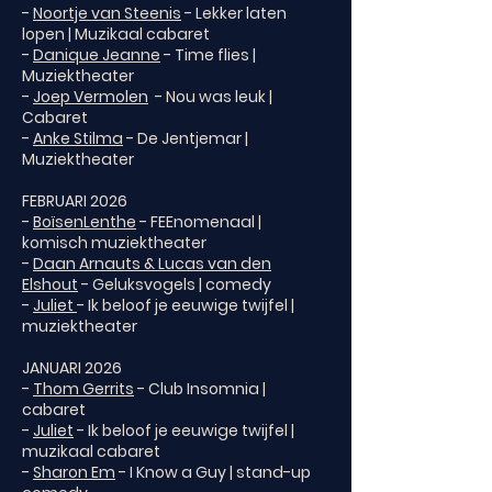
-
Noortje van Steenis
- Lekker laten
lopen | Muzikaal cabaret
-
Danique Jeanne
- Time flies |
Muziektheater
-
Joep Vermolen
- Nou was leuk |
Cabaret
-
Anke Stilma
- De Jentjemar |
Muziektheater
FEBRUARI 2026
-
BoïsenLenthe
- FEEnomenaal |
komisch muziektheater
-
Daan Arnauts & Lucas van den
Elshout
- Geluksvogels | comedy
-
Juliet
- Ik beloof je eeuwige twijfel |
muziektheater
JANUARI 2026
-
Thom Gerrits
- Club Insomnia |
cabaret
-
Juliet
- Ik beloof je eeuwige twijfel |
muzikaal cabaret
-
Sharon Em
- I Know a Guy | stand-up