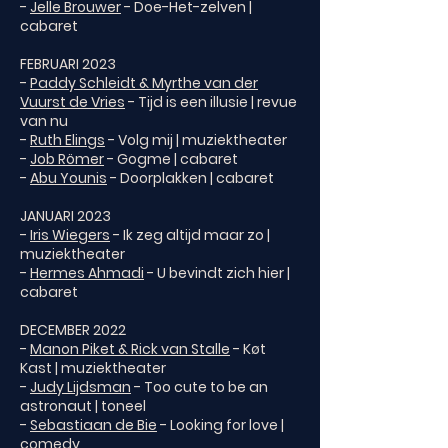
-
Jelle Brouwer
- Doe-Het-zelven |
cabaret
FEBRUARI 2023
-
Paddy Schleidt & Myrthe van der
Vuurst de Vries
- Tijd is een illusie | revue
van nu
-
Ruth Elings
- Volg mij | muziektheater
-
Job Römer
- Gogme | cabaret
-
Abu Younis
- Doorplakken | cabaret
JANUARI 2023
-
Iris Wiegers
- Ik zeg altijd maar zo |
muziektheater
-
Hermes Ahmadi
- U bevindt zich hier |
cabaret
DECEMBER 2022
-
Manon Piket & Rick van Stalle
- Køt
Kast | muziektheater
-
Judy Lijdsman
- Too cute to be an
astronaut | toneel
-
Sebastiaan de Bie
- Looking for love |
comedy