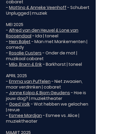
cabaret
-
Mattino & Anneke Veenhoff
- Schubert
Unplugged | muziek
MEI 2025
-
Alfred van den Heuvel & Lone van
Roosendaal
- Ida | toneel
-
Hein Baljet
- Man met Mankementen |
comedy
-
Rosalie Custers
- Onder de mat |
muzikaal cabaret
-
Mila, Bram & Erik
- Barkhorst | toneel
APRIL 2025
-
Emma van Puffelen
- Niet zwaaien,
maar verdrinken | cabaret
-
Janne Kolpa & Bjorn Geudens
- Hoe is
jouw dag? | muziektheater
-
Goed Volk
- Wat hebben we gelachen
| revue
-
Esmee Mardjan
- Esmee vs. Alice |
muziektheater
MAART 2025