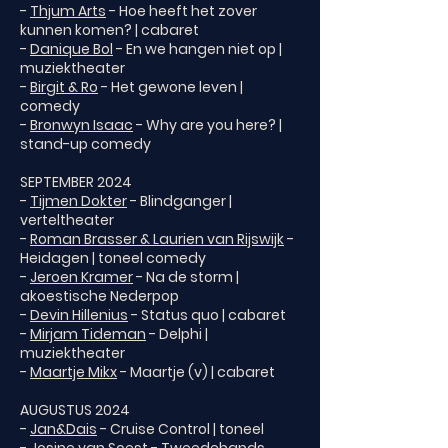
-
Thjum Arts
- Hoe heeft het zover
kunnen komen? | cabaret
-
Danique Bol
- En we hangen niet op |
muziektheater
-
Birgit & Ro
- Het gewone leven |
comedy
-
Bronwyn Isaac
- Why are you here? |
stand-up comedy
SEPTEMBER 2024
-
Tijmen Dokter
- Blindganger |
verteltheater
-
Roman Brasser & Laurien van Rijswijk
-
Heidagen | toneel comedy
-
Jeroen Kramer
- Na de storm |
akoestische Nederpop
-
Devin Hillenius
- Status quo | cabaret
-
Mirjam Tideman
- Delphi |
muziektheater
-
Maartje Mikx
- Maartje (v) | cabaret
AUGUSTUS 2024
-
Jan&Dais
- Cruise Control | toneel