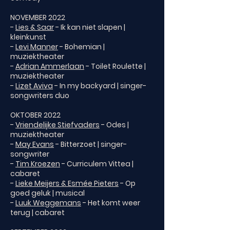
NOVEMBER 2022
-
Lies & Saar
- Ik kan niet slapen |
kleinkunst
-
Levi Manner
- Bohemian |
muziektheater
-
Adrian Ammerlaan
- Toilet Roulette |
muziektheater
-
Lizet Aviva
- In my backyard | singer-
songwriters duo
OKTOBER 2022
-
Vriendelijke Stiefvaders
- Odes |
muziektheater
-
May Evans
- Bitterzoet | singer-
songwriter
-
Tim Kroezen
- Curriculem Vittea |
cabaret
-
Lieke Meijers & Esmée Pieters
- Op
goed geluk | musical
-
Luuk Weggemans
- Het komt weer
terug | cabaret