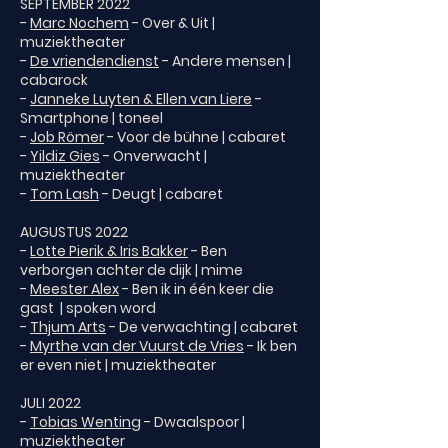
SEPTEMBER 2022
-
Marc Nochem
- Over & Uit |
muziektheater
-
De vriendendienst
- Andere mensen |
cabarock
-
Janneke Luyten & Ellen van Liere
-
Smartphone | toneel
-
Job Römer
- Voor de bühne | cabaret
-
Yildiz Gies
- Onverwacht |
muziektheater
-
Tom Lash
- Deugt | cabaret
AUGUSTUS 2022
-
Lotte Pierik & Iris Bakker
- Ben
verborgen achter de dijk | mime
-
Meester Alex
- Ben ik in één keer die
gast | spoken word
-
Thjum Arts
- De verwachting | cabaret
-
Myrthe van der Vuurst de Vries
- Ik ben
er even niet | muziektheater
JULI 2022
-
Tobias Wenting
- Dwaalspoor |
muziektheater