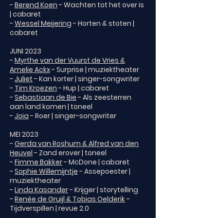
-
Berend Koen
- Wachten tot het over is
| cabaret
-
Wessel Meijering
- Horten & stoten |
cabaret
JUNI 2023
-
Myrthe van der Vuurst de Vries &
Amelie Ackx
- Surprise | muziektheater
-
Juliet
- Kan korter | singer-songwriter
-
Tim Kroezen
- Hup | cabaret
-
Sebastiaan de Bie
- Als zeesterren
aan land komen | toneel
-
Joia
- Roer | singer-songwriter
MEI 2023
-
Gerda van Roshum & Alfred van den
Heuvel
- Zand erover | toneel
-
Fimme Bakker
- McDone | cabaret
-
Sophie Willemijntje
- Assepoester |
muziektheater
-
Linda Kasander
- Krijger | storytelling
-
Renée de Gruijl & Tobias Oelderik
-
Tijdverspillen | revue 2.0