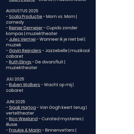
AUGUSTUS 2025
-
Scala Productie
- Mom vs. Mom |
comedy
-
Reinier Demeijer
- Cupido zonder
kompas | muziektheater
-
Jules Vermei
- Wanneer ik je niet bel |
muziek
-
Gavin Reijnders
- Jazzebelle | muzikaal
cabaret
-
Ruth Elings
- De dwarsfluit |
muziektheater
JULI 2025
-
Ruben Wolbers
- Wacht op mij |
cabaret
JUNI 2025
-
Sjaak Hartog
- Van Gogh keert terug |
verteltheater
-
Rico Weeland
- Curated mysteries |
illusie
-
Fraukje & Marijn
- Binnenvetters |