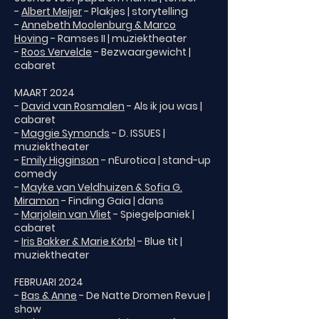
-
Albert Meijer
- Plakjes | storytelling
-
Annebeth Moolenburg & Marco
Hoving
- Ramses II | muziektheater
-
Roos Vervelde
- Bezwaargewicht |
cabaret
MAART 2024
-
David van Rosmalen
- Als ik jou was |
cabaret
-
Maggie Symonds
- D. ISSUES |
muziektheater
-
Emily Higginson
- nEurotica | stand-up
comedy
-
Mayke van Veldhuizen & Sofia G.
Miramon
- Finding Gaia | dans
-
Marjolein van Vliet
- Spiegelpaniek |
cabaret
-
Iris Bakker & Marie Körbl
- Blue tit |
muziektheater
FEBRUARI 2024
-
Bas & Anne
- De Natte Dromen Revue |
show