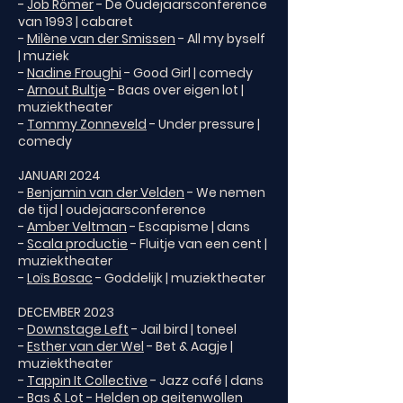
-
Job Römer
- De Oudejaarsconference
van 1993 | cabaret
-
Milène van der Smissen
- All my byself
| muziek
-
Nadine Froughi
- Good Girl | comedy
-
Arnout Bultje
- Baas over eigen lot |
muziektheater
-
Tommy Zonneveld
- Under pressure |
comedy
JANUARI 2024
-
Benjamin van der Velden
- We nemen
de tijd | oudejaarsconference
-
Amber Veltman
- Escapisme | dans
-
Scala productie
- Fluitje van een cent |
muziektheater
-
Loïs Bosac
- Goddelijk | muziektheater
DECEMBER 2023
-
Downstage Left
- Jail bird | toneel
-
Esther van der Wel
- Bet & Aagje |
muziektheater
-
Tappin It Collective
- Jazz café | dans
-
Bas & Lot
- Helden op geitenwollen