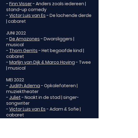
-
Finn Visser
- Anders zoals iedereen |
stand-up comedy
-
Victor Luis van Es
- De lachende derde
| cabaret
JUNI 2022
-
De Amazones
- Dwarsliggers |
musical
-
Thom Gerrits
- Het begaafde kind |
cabaret
-
Marlijn van Dijk & Marco Hoving
- Twee
| musical
MEI 2022
-
Judith Adema
- Opkalefateren |
muziektheater
-
Juliet
- Naakt in de stad | singer-
songwriter
-
Victor Luis van Es
- Adam & Sofie |
cabaret
-
Isabelle Wolff
- Altijd de liefde | singer-
songwriter