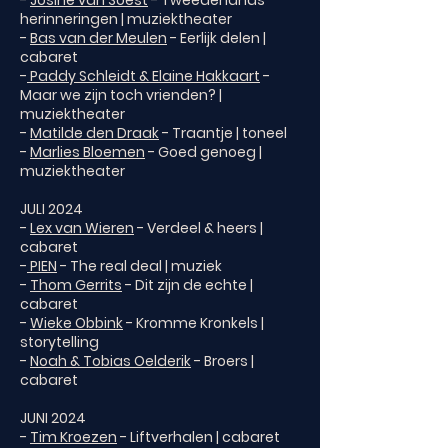
-
Josine van Soest
- Tweedehands
herinneringen | muziektheater
-
Bas van der Meulen
- Eerlijk delen |
cabaret
-
Paddy Schleidt & Elaine Hakkaart
-
Maar we zijn toch vrienden? |
muziektheater
-
Matilde den Draak
- Traantje | toneel
-
Marlies Bloemen
- Goed genoeg |
muziektheater
JULI 2024
-
Lex van Wieren
- Verdeel & heers |
cabaret
-
PIEN
- The real deal | muziek
-
Thom Gerrits
- Dit zijn de echte |
cabaret
-
Wieke Obbink
- Kromme Kronkels |
storytelling
-
Noah & Tobias Oelderik
- Broers |
cabaret
JUNI 2024
-
Tim Kroezen
- Liftverhalen | cabaret