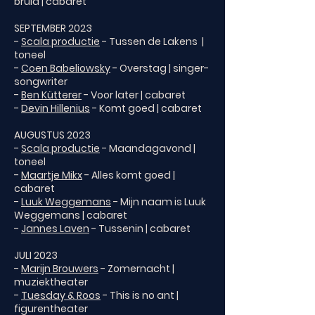
bruid | cabaret
SEPTEMBER 2023
-
Scala productie
- Tussen de Lakens |
toneel
-
Coen Babeliowsky
- Overstag | singer-
songwriter
-
Ben Kütterer
- Voor later | cabaret
-
Devin Hillenius
- Komt goed | cabaret
AUGUSTUS 2023
-
Scala productie
- Maandagavond |
toneel
-
Maartje Mikx
- Alles komt goed |
cabaret
-
Luuk Weggemans
- Mijn naam is Luuk
Weggemans | cabaret
-
Jannes Laven
- Tussenin | cabaret
JULI 2023
-
Marijn Brouwers
- Zomernacht |
muziektheater
-
Tuesday & Roos
- This is no ant |
figurentheater