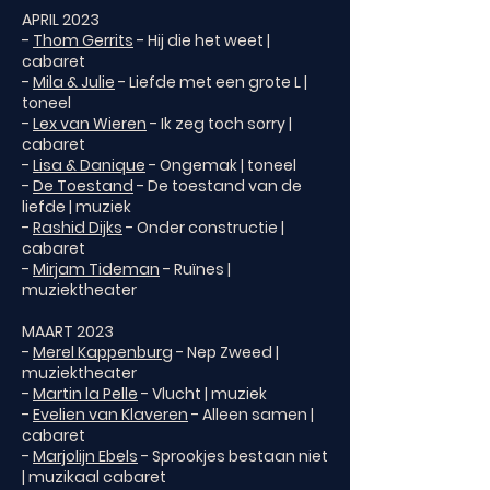
APRIL 2023
-
Thom Gerrits
- Hij die het weet |
cabaret
-
Mila & Julie
- Liefde met een grote L |
toneel
-
Lex van Wieren
- Ik zeg toch sorry |
cabaret
-
Lisa & Danique
- Ongemak | toneel
-
De Toestand
- De toestand van de
liefde | muziek
-
Rashid Dijks
- Onder constructie |
cabaret
-
Mirjam Tideman
- Ruïnes |
muziektheater
MAART 2023
-
Merel Kappenburg
- Nep Zweed |
muziektheater
-
Martin la Pelle
- Vlucht | muziek
-
Evelien van Klaveren
- Alleen samen |
cabaret
-
Marjolijn Ebels
- Sprookjes bestaan niet
| muzikaal cabaret