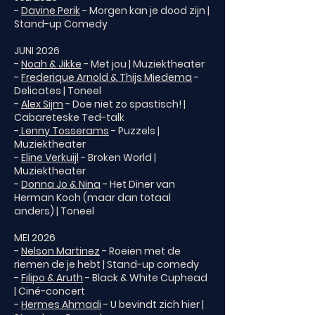
-
Davine Perik
- Morgen kan je dood zijn |
Stand-up Comedy
JUNI 2026
-
Noah & Jikke
- Met jou | Muziektheater
-
Frederique Arnold & Thijs Miedema
-
Delicates | Toneel
-
Alex Sijm
- Doe niet zo spastisch! |
Cabareteske Ted-talk
-
Lenny Tosserams
- Puzzels |
Muziektheater
-
Eline Verkuijl
- Broken World |
Muziektheater
-
Donna Jo & Nina
- Het Diner van
Herman Koch (maar dan totaal
anders) | Toneel
MEI 2026
-
Nelson Martinez
- Roeien met de
riemen de je hebt | Stand-up comedy
-
Filipo & Aruth
- Black & White Cuphead
| Ciné-concert
-
Hermes Ahmadi
- U bevindt zich hier |