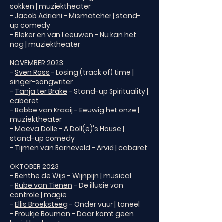
sokken | muziektheater
-
Jacob Adriani
- Mismatcher | stand-
up comedy
-
Bleker en van Leeuwen
- Nu kan het
nog | muziektheater
NOVEMBER 2023
-
Sven Ross
- Losing (track of) time |
singer-songwriter
-
Tanja ter Brake
- Stand-up Spirituality |
cabaret
-
Babbe van Kraaij
- Eeuwig het onze |
muziektheater
-
Maeva Dolle
- A Doll(e)'s House |
stand-up comedy
-
Tijmen van Barneveld
- Arvid | cabaret
OKTOBER 2023
-
Benthe de Wijs
- Wijnpijn | musical
-
Rube van Tienen
- De illusie van
controle | magie
-
Ellis Broeksteeg
- Onder vuur | toneel
-
Froukje Bouman
- Daar komt geen