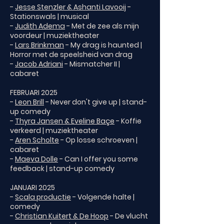
-
Jesse Stenzler & Ashanti Lavooij
-
Stationswals | musical
-
Judith Adema
- Met de zee als mijn
voordeur | muziektheater
-
Lars Brinkman
- My drag is haunted |
Horror met de speelsheid van drag
-
Jacob Adriani
- Mismatcher II |
cabaret
FEBRUARI 2025
-
Leon Brill
- Never don't give up | stand-
up comedy
-
Thyra Jansen & Eveline Baçe
- Koffie
verkeerd | muziektheater
-
Aren Scholte
- Op losse schroeven |
cabaret
-
Maeva Dolle
- Can I offer you some
feedback | stand-up comedy
JANUARI 2025
-
Scala productie
- Volgende halte |
comedy
-
Christian Kuitert & De Hoop
- De vlucht