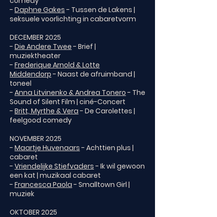
comedy
-
Daphne Gakes
- Tussen de Lakens |
seksuele voorlichting in cabaretvorm
DECEMBER 2025
-
Die Andere Twee
- Brief |
muziektheater
-
Frederique Arnold & Lotte
Middendorp
- Naast de afruimband |
toneel
-
Anna Litvinenko & Andrea Tonero
- The
Sound of Silent Film | ciné-Concert
-
Britt, Myrthe & Vera
- De Carolettes |
feelgood comedy
NOVEMBER 2025
-
Maartje Huvenaars
- Achttien plus |
cabaret
-
Vriendelijke Stiefvaders
- Ik wil gewoon
een kat | muzikaal cabaret
-
Francesca Paola
- Smalltown Girl |
muziek
OKTOBER 2025