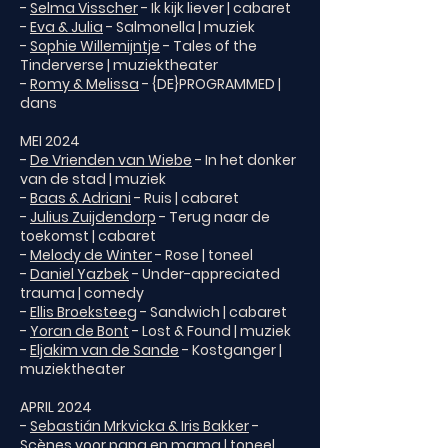
-
Selma Visscher
- Ik kijk liever | cabaret
-
Eva & Julia
- Salmonella | muziek
-
Sophie Willemijntje
- Tales of the
Tinderverse | muziektheater
-
Romy & Melissa
- {DE}PROGRAMMED |
dans
MEI 2024
-
De Vrienden van Wiebe
- In het donker
van de stad | muziek
-
Baas & Adriani
- Ruis | cabaret
-
Julius Zuijdendorp
- Terug naar de
toekomst | cabaret
-
Melody de Winter
- Rose | toneel
-
Daniel Yazbek
- Under-appreciated
trauma | comedy
-
Ellis Broeksteeg
- Sandwich | cabaret
-
Yoran de Bont
- Lost & Found | muziek
-
Eljakim van de Sande
- Kostganger |
muziektheater
APRIL 2024
-
Sebastián Mrkvicka & Iris Bakker
-
Scènes voor papa en mama | toneel