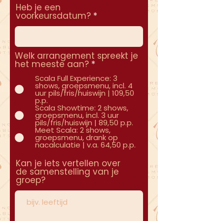
Heb je een
voorkeursdatum?
Welk arrangement spreekt je
het meeste aan?
*
Scala Full Experience: 3
shows, groepsmenu, incl. 4
uur pils/fris/huiswijn | 109,50
p.p.
Scala Showtime: 2 shows,
groepsmenu, incl. 3 uur
pils/fris/huiswijn | 89,50 p.p.
Meet Scala: 2 shows,
groepsmenu, drank op
nacalculatie | v.a. 64,50 p.p.
Kan je iets vertellen over
de samenstelling van je
groep?