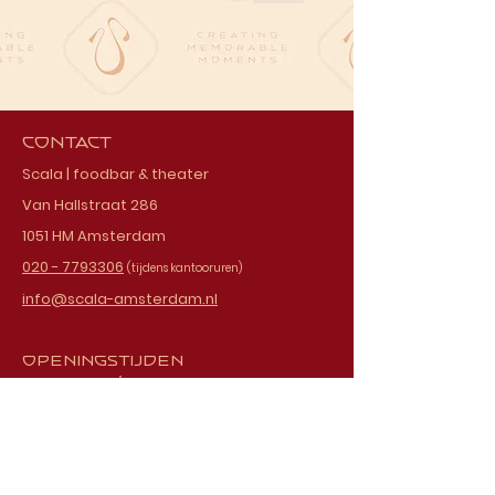
Contact
Scala | foodbar & theater
Van Hallstraat 286
1051 HM Amsterdam
020 - 7793306
(tijdens kantooruren)
info@scala-amsterdam.nl
Openingstijden
donderdag t/m zaterdag
vanaf 18.00 uur
Schrijf je in voor onze