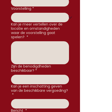
Voorstelling
*
Kan je meer vertellen over de
locatie en omstandigheden
waar de voorstelling gaat
spelen?
*
Zijn de benodigdheden
beschikbaar?
*
Kan je een inschatting geven
van de beschikbare vergoeding?
*
Bericht
*