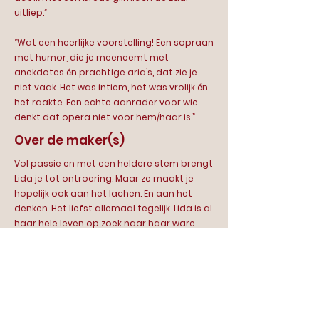
uitliep.”
“Wat een heerlijke voorstelling! Een sopraan
met humor, die je meeneemt met
anekdotes én prachtige aria’s, dat zie je
niet vaak. Het was intiem, het was vrolijk én
het raakte. Een echte aanrader voor wie
denkt dat opera niet voor hem/haar is.”
Over de maker(s)
Vol passie en met een heldere stem brengt
Lida je tot ontroering. Maar ze maakt je
hopelijk ook aan het lachen. En aan het
denken. Het liefst allemaal tegelijk. Lida is al
haar hele leven op zoek naar haar ware
stemgeluid. En zeg nou zelf, het is toch
bijzonder dat er uit zo'n tenger lijf zo'n
waanzinnig geluid komt?