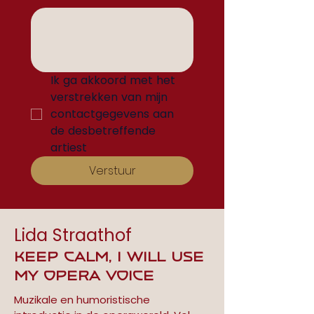
Ik ga akkoord met het 
verstrekken van mijn 
contactgegevens aan 
de desbetreffende 
artiest
Verstuur
Lida Straathof
Keep Calm, i will use
my opera voice
Muzikale en humoristische 