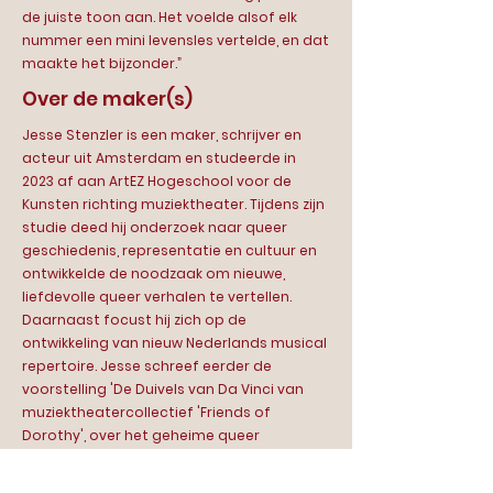
de juiste toon aan. Het voelde alsof elk
nummer een mini levensles vertelde, en dat
maakte het bijzonder.”
Over de maker(s)
Jesse Stenzler is een maker, schrijver en
acteur uit Amsterdam en studeerde in
2023 af aan ArtEZ Hogeschool voor de
Kunsten richting muziektheater. Tijdens zijn
studie deed hij onderzoek naar queer
geschiedenis, representatie en cultuur en
ontwikkelde de noodzaak om nieuwe,
liefdevolle queer verhalen te vertellen.
Daarnaast focust hij zich op de
ontwikkeling van nieuw Nederlands musical
repertoire. Jesse schreef eerder de
voorstelling 'De Duivels van Da Vinci van
muziektheatercollectief 'Friends of
Dorothy', over het geheime queer
liefdesverhaal van de Mona Lisa. Hij is de
organisator van de eerste 'Kids Pride' van