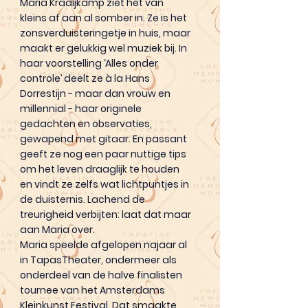
Maria Kraaijkamp ziet het van
kleins af aan al somber in. Ze is het
zonsverduisteringetje in huis, maar
maakt er gelukkig wel muziek bij. In
haar voorstelling ‘Alles onder
controle’ deelt ze à la Hans
Dorrestijn - maar dan vrouw en
millennial - haar originele
gedachten en observaties,
gewapend met gitaar. En passant
geeft ze nog een paar nuttige tips
om het leven draaglijk te houden
en vindt ze zelfs wat lichtpuntjes in
de duisternis. Lachend de
treurigheid verbijten: laat dat maar
aan Maria over.
Maria speelde afgelopen najaar al
in TapasTheater, ondermeer als
onderdeel van de halve finalisten
tournee van het Amsterdams
Kleinkunst Festival. Dat smaakte