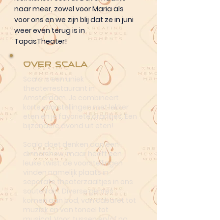
naar meer, zowel voor Maria als
voor ons en we zijn blij dat ze in juni
weer even terug is in
TapasTheater!
Over Scala
Scala is een uniek
theaterrestaurant in
Amsterdam. Je combineert
korte voorstellingen met lekker
eten én je favoriete drankjes. Een
bijzondere avond uit eten!
Scala doet denken aan een
dinnershow, maar heeft een
leuke twist: de voorstellingen
vinden namelijk plaats in
separate theaterzaaltjes in ons
souterrain. Diverse genres
komen aan bod, van cabaret tot
muziek en van toneel tot
musical. Voor, tussen en/of na