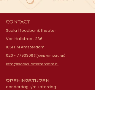
Contact
Scala | foodbar & theater
Van Hallstraat 286
1051 HM Amsterdam
020 - 7793306
(tijdens kantooruren)
info@scala-amsterdam.nl
Openingstijden
donderdag t/m zaterdag
vanaf 18.00 uur
Schrijf je in voor onze
nieuwsbrief
E-mailadres