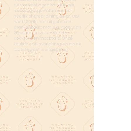
de voorstellingen kan je in het
restaurant genieten van een
heerlijk shared-dining diner. Ook
heeft Scala een uitgebreide
drankenkaart met o.a. meer dan
25 wijnen en verschillende
cocktails en mocktails. Onze
keuken sluit overigens pas als de
laatste gast is uitgegeten.