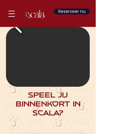
Reserveer nu
Speel jij
binnenkort in
Scala?
Scala (voorheen TapasTheater) biedt