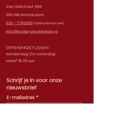
Van Hallstraat 286
1051 HM Amsterdam
020 - 7793306
(tijdens kantooruren)
info@scala-amsterdam.nl
Openingstijden
donderdag t/m zaterdag
vanaf 18.00 uur
Schrijf je in voor onze
nieuwsbrief
E-mailadres
Ok