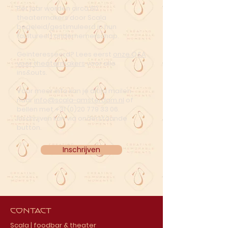
Per jaar worden circa 60
theatermakers door Scala
begeleid/gestimuleerd in hun
(cultureel) ondernemerschap.
Geïnteresseerd? Lees eerst
onze Q&A
voor theatermakers
voor alle
ins&outs.
Voor meer info kan je altijd mailen
naar
info@scala-amsterdam.nl
of
bellen met
+31 (0)20 779 33 06
.
Inschrijven kan via onderstaande
button.
Inschrijven
Contact
Scala | foodbar & theater