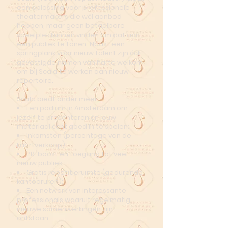
een oplossing voor professionele
theatermakers die wél aanbod
hebben, maar geen betaalbare
speelplek kunnen vinden om dat aan
een publiek te tonen. Naast een
springplank voor nieuw talent zijn óók
gevestigde namen van harte welkom
om bij Scala te werken aan nieuw
repertoire.
Scala biedt onder meer:
Een podium in Amsterdam om
jezelf te presenteren én jouw
materiaal écht goed in te spelen;
Inkomsten (percentage van de
kaartverkoop);
PR-boost en toegang tot veel
nieuw publiek;
Gratis repetitieruimte (gedurende
kantooruren);
Een netwerk van interessante
professionals waaruit regelmatig
nieuwe samenwerkingen zijn
ontstaan.​