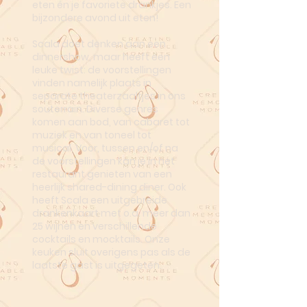
eten én je favoriete drankjes. Een
bijzondere avond uit eten!
Scala doet denken aan een
dinnershow, maar heeft een
leuke twist: de voorstellingen
vinden namelijk plaats in
separate theaterzaaltjes in ons
souterrain. Diverse genres
komen aan bod, van cabaret tot
muziek en van toneel tot
musical. Voor, tussen en/of na
de voorstellingen kan je in het
restaurant genieten van een
heerlijk shared-dining diner. Ook
heeft Scala een uitgebreide
drankenkaart met o.a. meer dan
25 wijnen en verschillende
cocktails en mocktails. Onze
keuken sluit overigens pas als de
laatste gast is uitgegeten.