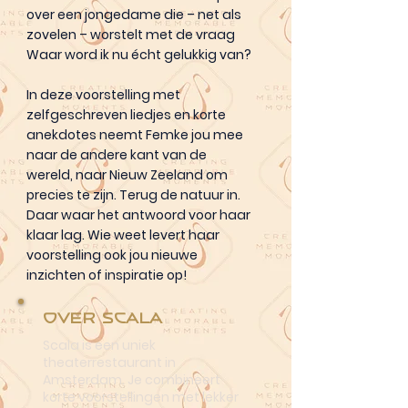
over een jongedame die – net als
zovelen – worstelt met de vraag
Waar word ik nu écht gelukkig van?
In deze voorstelling met
zelfgeschreven liedjes en korte
anekdotes neemt Femke jou mee
naar de andere kant van de
wereld, naar Nieuw Zeeland om
precies te zijn. Terug de natuur in.
Daar waar het antwoord voor haar
klaar lag. Wie weet levert haar
voorstelling ook jou nieuwe
inzichten of inspiratie op!
Over Scala
Scala is een uniek
theaterrestaurant in
Amsterdam. Je combineert
korte voorstellingen met lekker