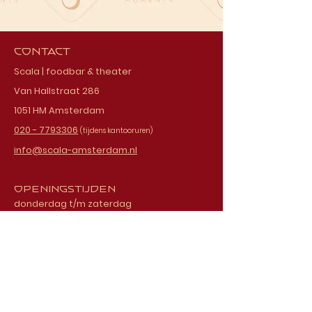
Contact
Scala | foodbar & theater
Van Hallstraat 286
1051 HM Amsterdam
020 - 7793306
(tijdens kantooruren)
info@scala-amsterdam.nl
Openingstijden
donderdag t/m zaterdag
vanaf 18.00 uur
Schrijf je in voor onze
nieuwsbrief
E-mailadres