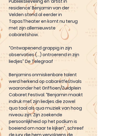
Publiekslieveling en ‘artist in
residence’ Benjamin van der
Velden stond al eerder in
TapasTheater en komt nu terug
met zijn allernieuwste
cabaretshow.
“Ontwapenend grappig in zijn
observaties (…) ontroerend in zijn
liedjes” De Telegraaf
Benjamins onmiskenbare talent
werd herkend op cabaretfestivals
waaronder het Griffioen/Zuidplein
Cabaret Festival. “Benjamin maakt
indruk met zijn liedjes die zowel
qua taal als qua muziek van hoog
niveau zijn. Zijn zoekende
persoonlijkheid op het podium is
boeiend om naar te kijken”, schreef
de jury die hem vervolgens de