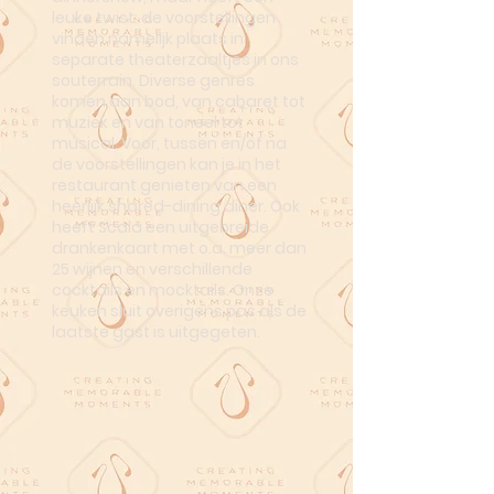
leuke twist: de voorstellingen
vinden namelijk plaats in
separate theaterzaaltjes in ons
souterrain. Diverse genres
komen aan bod, van cabaret tot
muziek en van toneel tot
musical. Voor, tussen en/of na
de voorstellingen kan je in het
restaurant genieten van een
heerlijk shared-dining diner. Ook
heeft Scala een uitgebreide
drankenkaart met o.a. meer dan
25 wijnen en verschillende
cocktails en mocktails. Onze
keuken sluit overigens pas als de
laatste gast is uitgegeten.