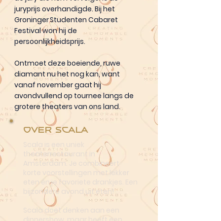
juryprijs overhandigde. Bij het
Groninger Studenten Cabaret
Festival won hij de
persoonlijkheidsprijs.
Ontmoet deze boeiende, ruwe
diamant nu het nog kan, want
vanaf november gaat hij
avondvullend op tournee langs de
grotere theaters van ons land.
Over Scala
Scala is een uniek
theaterrestaurant in
Amsterdam. Je combineert
korte voorstellingen met lekker
eten én je favoriete drankjes. Een
bijzondere avond uit eten!
Scala doet denken aan een
dinnershow, maar heeft een