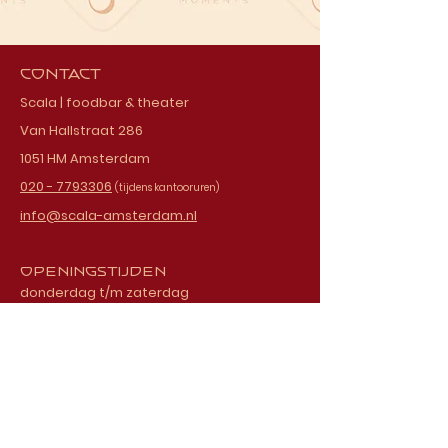
Contact
Scala | foodbar & theater
Van Hallstraat 286
1051 HM Amsterdam
020 - 7793306
(tijdens kantooruren)
info@scala-amsterdam.nl
Openingstijden
donderdag t/m zaterdag
vanaf 18.00 uur
Schrijf je in voor onze
nieuwsbrief
E-mailadres