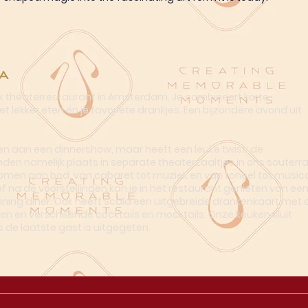
a
ek theaterrestaurant in Amsterdam. Je combineert korte
t lekker eten én je favoriete drankjes. Een bijzondere avond uit
n aan een dinnershow, maar heeft een leuke twist: de
nden namelijk plaats in separate theaterzaaltjes in ons souterra
omen aan bod, van cabaret tot muziek en van toneel tot musica
of na de voorstellingen kan je in het restaurant genieten van ee
dining diner. Ook heeft Scala een uitgebreide drankenkaart met o
en en verschillende cocktails en mocktails. Onze keuken sluit
s de laatste gast is uitgegeten.