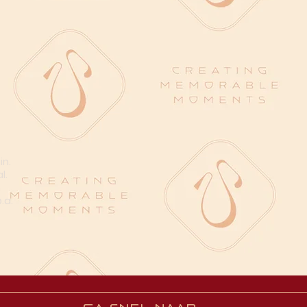
in.
l.
n
.a.