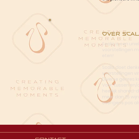
Over Scal
Scala is een uni
voorstellingen me
eten!
Scala doet denke
voorstellingen vi
Diverse genres k
Voor, tussen en/
heerlijk shared-
meer dan 25 wijn
overigens pas al