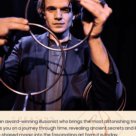
n award-winning illusionist who brings the most astonishing tricks
s you on a journey through time, revealing ancient secrets and i
 shaped magic into the fascinating art form it is today.