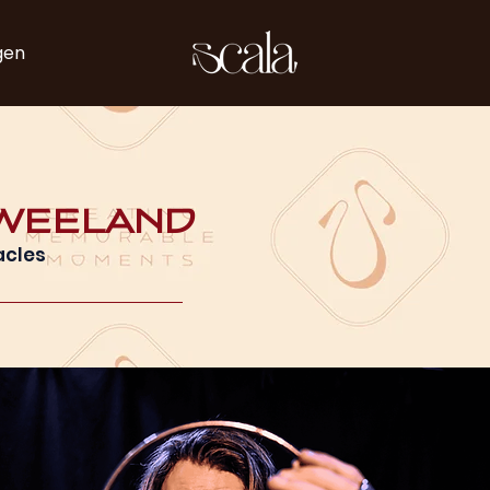
gen
 Weeland
acles