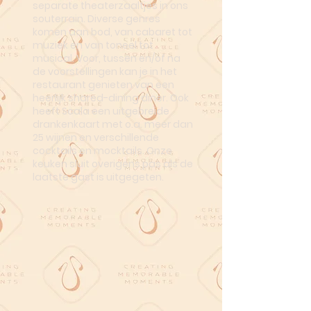
separate theaterzaaltjes in ons
souterrain. Diverse genres
komen aan bod, van cabaret tot
muziek en van toneel tot
musical. Voor, tussen en/of na
de voorstellingen kan je in het
restaurant genieten van een
heerlijk shared-dining diner. Ook
heeft Scala een uitgebreide
drankenkaart met o.a. meer dan
25 wijnen en verschillende
cocktails en mocktails. Onze
keuken sluit overigens pas als de
laatste gast is uitgegeten.