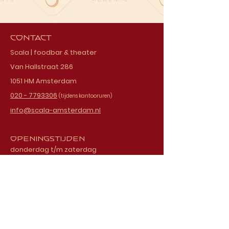
Contact
Scala | foodbar & theater
Van Hallstraat 286
1051 HM Amsterdam
020 - 7793306
(tijdens kantooruren)
info@scala-amsterdam.nl
Openingstijden
donderdag t/m zaterdag
vanaf 18.00 uur
Schrijf je in voor onze
nieuwsbrief
E-mailadres