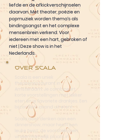
liefde en de afkickverschijnselen
daarvan. Met theater, poëzie en
popmuziek worden thema’s als
bindingsangst en het complexe
mensenbrein verkend. Voor
iedereen met een hart, gebroken of
niet | Deze show is in het
Nederlands.
Over Scala
Scala is een uniek
theaterrestaurant in
Amsterdam. Je combineert
korte voorstellingen met lekker
eten én je favoriete drankjes. Een
bijzondere avond uit eten!
Scala doet denken aan een
dinnershow, maar heeft een
leuke twist: de voorstellingen
vinden namelijk plaats in