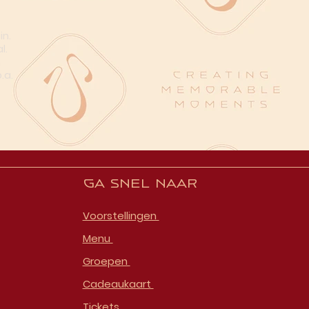
in.
l.
n
.a.
Ga snel naar
Voorstellingen
Menu
Groepen
Cadeaukaart
Tickets