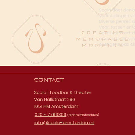
Scala doet denke
voorstellingen vi
Diverse genres k
Voor, tussen en/
heerlijk shared-
meer dan 25 wijn
overigens pas al
Contact
Scala | foodbar & theater
Van Hallstraat 286
1051 HM Amsterdam
020 - 7793306
(tijdens kantooruren)
info@scala-amsterdam.nl