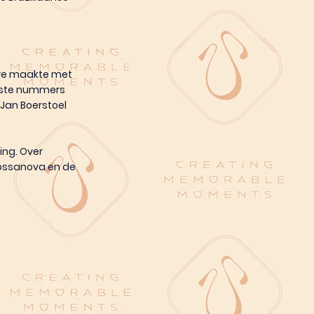
ore maakte met
oiste nummers
 Jan Boerstoel
ing. Over
 Bossanova en de