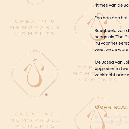
ritmes van de B
Een ode aan het 
Boegbeeld van d
songs als ‘The G
nu voor het eerst
weet ze de ware
‘De Bossa van Jo
opgroeien in twe
zoektocht naar wa
Over Scal
Scala is een uni
voorstellingen me
eten!