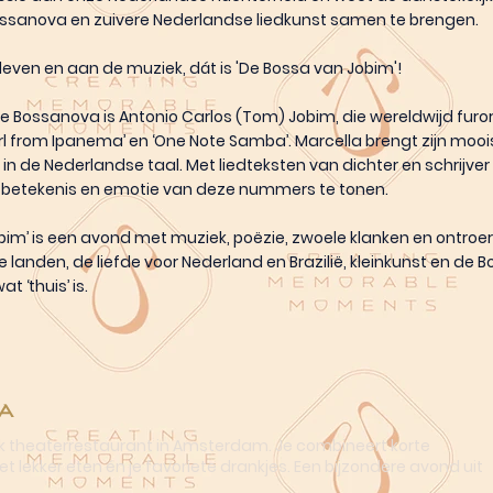
ossanova en zuivere Nederlandse liedkunst samen te brengen.
leven en aan de muziek, dát is 'De Bossa van Jobim'!
e Bossanova is Antonio Carlos (Tom) Jobim, die wereldwijd fur
irl from Ipanema’ en ‘One Note Samba’. Marcella brengt zijn mo
 in de Nederlandse taal. Met liedteksten van dichter en schrijver
 betekenis en emotie van deze nummers te tonen.
bim’ is een avond met muziek, poëzie, zwoele klanken en ontroer
e landen, de liefde voor Nederland en Brazilië, kleinkunst en de
t ‘thuis’ is.
a
ek theaterrestaurant in Amsterdam. Je combineert korte
t lekker eten én je favoriete drankjes. Een bijzondere avond uit