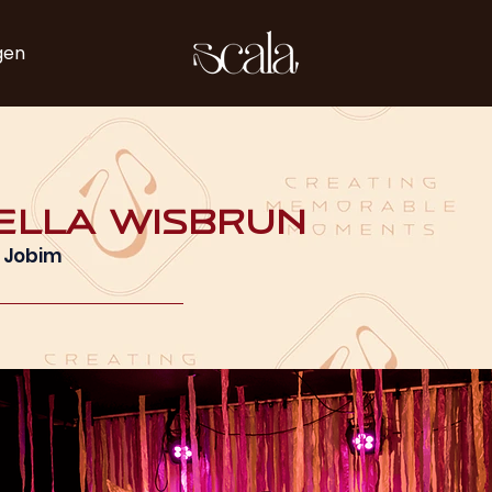
gen
ella Wisbrun
 Jobim