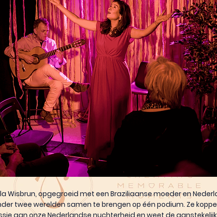
la Wisbrun, opgegroeid met een Braziliaanse moeder en Nederl
nder twee werelden samen te brengen op één podium. Ze koppel
sie aan onze Nederlandse nuchterheid en weet de aanstekelijk