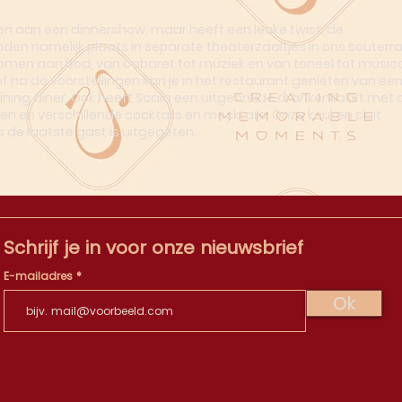
n aan een dinnershow, maar heeft een leuke twist: de
nden namelijk plaats in separate theaterzaaltjes in ons souterra
omen aan bod, van cabaret tot muziek en van toneel tot musica
of na de voorstellingen kan je in het restaurant genieten van ee
dining diner. Ook heeft Scala een uitgebreide drankenkaart met o
en en verschillende cocktails en mocktails. Onze keuken sluit
s de laatste gast is uitgegeten.
Schrijf je in voor onze nieuwsbrief
E-mailadres
Ok