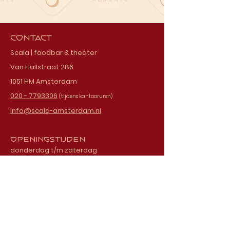
Contact
Scala | foodbar & theater
Van Hallstraat 286
1051 HM Amsterdam
020 - 7793306
(tijdens kantooruren)
info@scala-amsterdam.nl
Openingstijden
donderdag t/m zaterdag
vanaf 18.00 uur
Schrijf je in voor onze
nieuwsbrief
E-mailadres