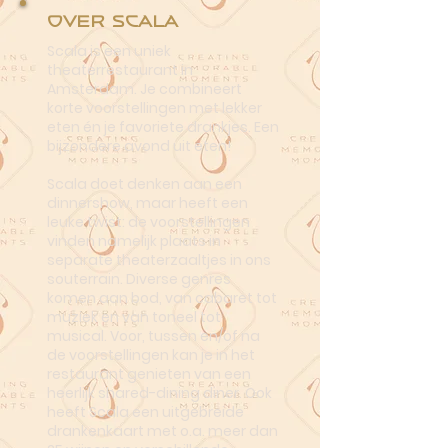
Over Scala
Scala is een uniek
theaterrestaurant in
Amsterdam. Je combineert
korte voorstellingen met lekker
eten én je favoriete drankjes. Een
bijzondere avond uit eten!
Scala doet denken aan een
dinnershow, maar heeft een
leuke twist: de voorstellingen
vinden namelijk plaats in
separate theaterzaaltjes in ons
souterrain. Diverse genres
komen aan bod, van cabaret tot
muziek en van toneel tot
musical. Voor, tussen en/of na
de voorstellingen kan je in het
restaurant genieten van een
heerlijk shared-dining diner. Ook
heeft Scala een uitgebreide
drankenkaart met o.a. meer dan