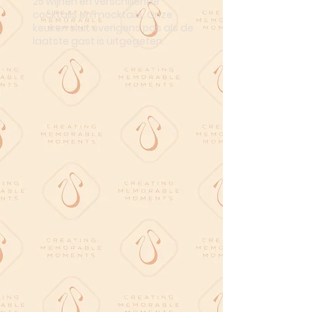
25 wijnen en verschillende
cocktails en mocktails. Onze
keuken sluit overigens pas als de
laatste gast is uitgegeten.