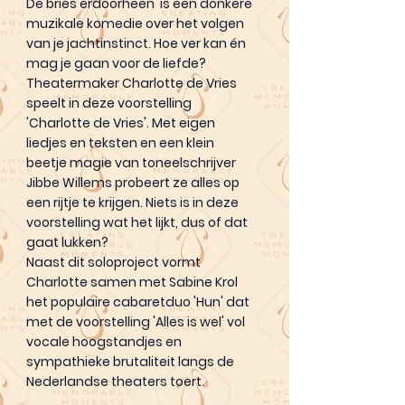
De bries erdoorheen' is een donkere
muzikale komedie over het volgen
van je jachtinstinct. Hoe ver kan én
mag je gaan voor de liefde?
Theatermaker Charlotte de Vries
speelt in deze voorstelling
'Charlotte de Vries'. Met eigen
liedjes en teksten en een klein
beetje magie van toneelschrijver
Jibbe Willems probeert ze alles op
een rijtje te krijgen. Niets is in deze
voorstelling wat het lijkt, dus of dat
gaat lukken?
Naast dit soloproject vormt
Charlotte samen met Sabine Krol
het populaire cabaretduo 'Hun' dat
met de voorstelling 'Alles is wel' vol
vocale hoogstandjes en
sympathieke brutaliteit langs de
Nederlandse theaters toert.