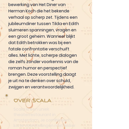
bewerking van Het Diner van
Herman Koch die het bekende
verhaal op scherp zet. Tijdens een
jubileumdiner tussen Tilda en Edith
sluimeren spanningen, vragen en
een groot geheim. Wanneer blijkt
dat Edith betrokken was bij een
fatale confrontatie verschuift
alles. Met lichte, scherpe dialogen
die zelfs zonder voorkennis van de
roman humor en perspectief
brengen. Deze voorstelling daagt
je uit na te denken over schuld,
zwijgen en verantwoordelijkheid.
Over Scala
Scala is een uniek
theaterrestaurant in
Amsterdam. Je combineert
korte voorstellingen met lekker