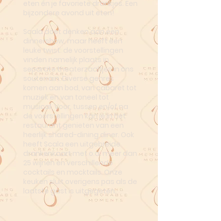
eten én je favoriete drankjes. Een
bijzondere avond uit eten!
Scala doet denken aan een
dinnershow, maar heeft een
leuke twist: de voorstellingen
vinden namelijk plaats in
separate theaterzaaltjes in ons
souterrain. Diverse genres
komen aan bod, van cabaret tot
muziek en van toneel tot
musical. Voor, tussen en/of na
de voorstellingen kan je in het
restaurant genieten van een
heerlijk shared-dining diner. Ook
heeft Scala een uitgebreide
drankenkaart met o.a. meer dan
25 wijnen en verschillende
cocktails en mocktails. Onze
keuken sluit overigens pas als de
laatste gast is uitgegeten.