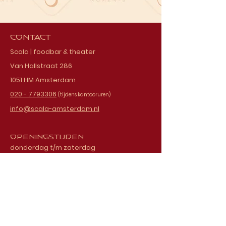
Contact
Scala | foodbar & theater
Van Hallstraat 286
1051 HM Amsterdam
020 - 7793306
(tijdens kantooruren)
info@scala-amsterdam.nl
Openingstijden
donderdag t/m zaterdag
vanaf 18.00 uur
Schrijf je in voor onze
nieuwsbrief
E-mailadres