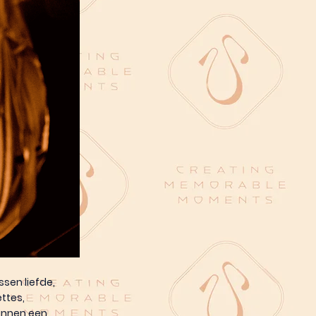
ssen liefde,
ttes,
binnen een