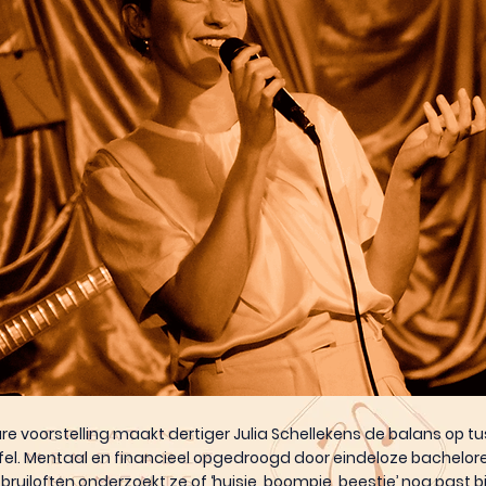
re voorstelling maakt dertiger Julia Schellekens de balans op tu
fel. Mentaal en financieel opgedroogd door eindeloze bachelore
ruiloften onderzoekt ze of ‘huisje, boompje, beestje’ nog past 