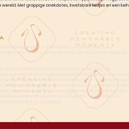
he wereld. Met grappige anekdotes, kwetsbare liedjes en een kei
a
ek theaterrestaurant in Amsterdam. Je combineert korte
t lekker eten én je favoriete drankjes. Een bijzondere avond uit
n aan een dinnershow, maar heeft een leuke twist: de
nden namelijk plaats in separate theaterzaaltjes in ons souterra
omen aan bod, van cabaret tot muziek en van toneel tot musica
of na de voorstellingen kan je in het restaurant genieten van ee
dining diner. Ook heeft Scala een uitgebreide drankenkaart met o
en en verschillende cocktails en mocktails. Onze keuken sluit
s de laatste gast is uitgegeten.