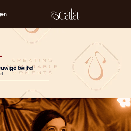
gen
t
euwige twijfel
et