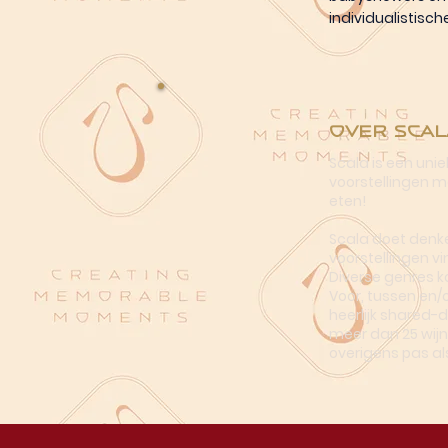
individualistisc
Over Scal
Scala is een uni
voorstellingen me
eten!
Scala doet denke
voorstellingen vi
Diverse genres k
Voor, tussen en/
heerlijk shared-
meer dan 25 wijn
overigens pas al