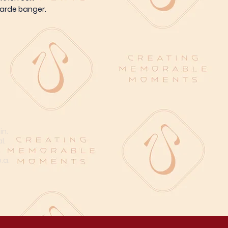
harde banger.
in.
l.
n
.a.