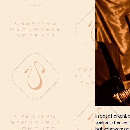
In deze herkenba
toekomst en twij
babyshowers en b