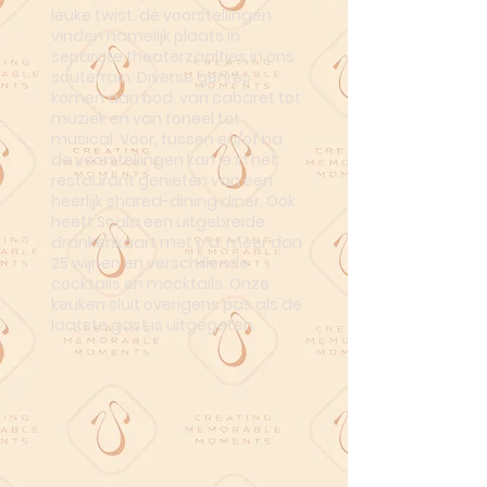
leuke twist: de voorstellingen
vinden namelijk plaats in
separate theaterzaaltjes in ons
souterrain. Diverse genres
komen aan bod, van cabaret tot
muziek en van toneel tot
musical. Voor, tussen en/of na
de voorstellingen kan je in het
restaurant genieten van een
heerlijk shared-dining diner. Ook
heeft Scala een uitgebreide
drankenkaart met o.a. meer dan
25 wijnen en verschillende
cocktails en mocktails. Onze
keuken sluit overigens pas als de
laatste gast is uitgegeten.