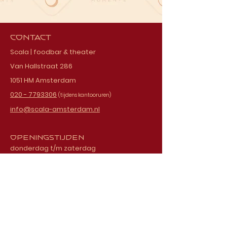
Contact
Scala | foodbar & theater
Van Hallstraat 286
1051 HM Amsterdam
020 - 7793306
(tijdens kantooruren)
info@scala-amsterdam.nl
Openingstijden
donderdag t/m zaterdag
vanaf 18.00 uur
Schrijf je in voor onze
nieuwsbrief
E-mailadres