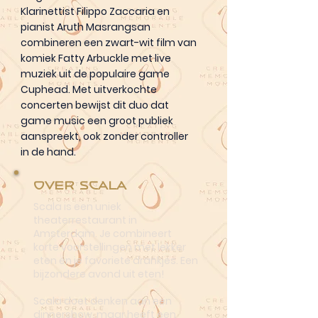
Klarinettist Filippo Zaccaria en
pianist Aruth Masrangsan
combineren een zwart-wit film van
komiek Fatty Arbuckle met live
muziek uit de populaire game
Cuphead. Met uitverkochte
concerten bewijst dit duo dat
game music een groot publiek
aanspreekt, ook zonder controller
in de hand.
Over Scala
Scala is een uniek
theaterrestaurant in
Amsterdam. Je combineert
korte voorstellingen met lekker
eten én je favoriete drankjes. Een
bijzondere avond uit eten!
Scala doet denken aan een
dinnershow, maar heeft een