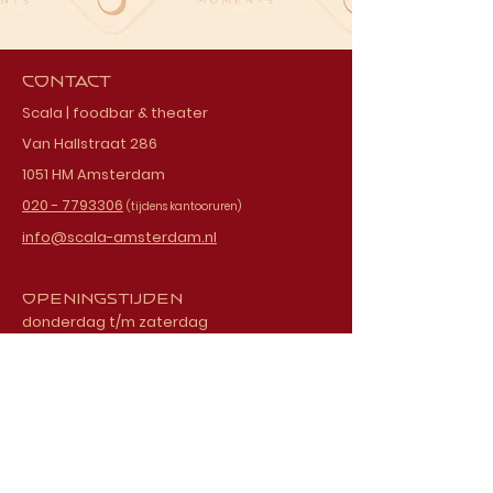
Contact
Scala | foodbar & theater
Van Hallstraat 286
1051 HM Amsterdam
020 - 7793306
(tijdens kantooruren)
info@scala-amsterdam.nl
Openingstijden
donderdag t/m zaterdag
vanaf 18.00 uur
Schrijf je in voor onze
nieuwsbrief
E-mailadres