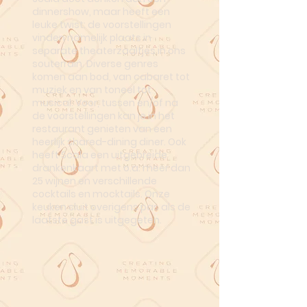
dinnershow, maar heeft een
leuke twist: de voorstellingen
vinden namelijk plaats in
separate theaterzaaltjes in ons
souterrain. Diverse genres
komen aan bod, van cabaret tot
muziek en van toneel tot
musical. Voor, tussen en/of na
de voorstellingen kan je in het
restaurant genieten van een
heerlijk shared-dining diner. Ook
heeft Scala een uitgebreide
drankenkaart met o.a. meer dan
25 wijnen en verschillende
cocktails en mocktails. Onze
keuken sluit overigens pas als de
laatste gast is uitgegeten.