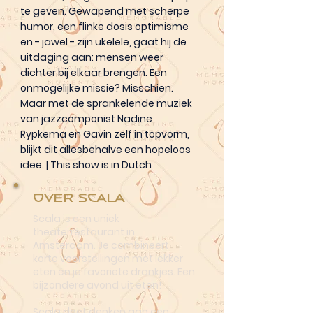
te geven. Gewapend met scherpe
humor, een flinke dosis optimisme
en - jawel - zijn ukelele, gaat hij de
uitdaging aan: mensen weer
dichter bij elkaar brengen. Een
onmogelijke missie? Misschien.
Maar met de sprankelende muziek
van jazzcomponist Nadine
Rypkema en Gavin zelf in topvorm,
blijkt dit allesbehalve een hopeloos
idee. | This show is in Dutch
Over Scala
Scala is een uniek
theaterrestaurant in
Amsterdam. Je combineert
korte voorstellingen met lekker
eten én je favoriete drankjes. Een
bijzondere avond uit eten!
Scala doet denken aan een