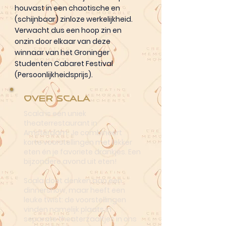
houvast in een chaotische en
(schijnbaar) zinloze werkelijkheid.
Verwacht dus een hoop zin en
onzin door elkaar van deze
winnaar van het Groninger
Studenten Cabaret Festival
(Persoonlijkheidsprijs).
Over Scala
Scala is een uniek
theaterrestaurant in
Amsterdam. Je combineert
korte voorstellingen met lekker
eten én je favoriete drankjes. Een
bijzondere avond uit eten!
Scala doet denken aan een
dinnershow, maar heeft een
leuke twist: de voorstellingen
vinden namelijk plaats in
separate theaterzaaltjes in ons