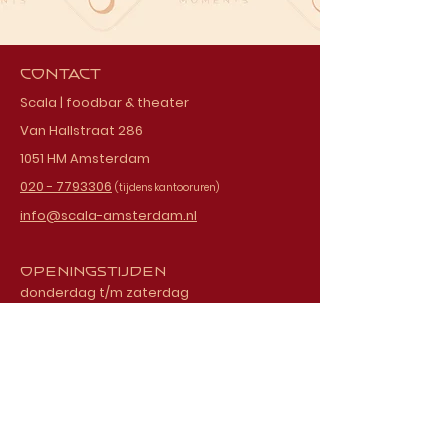
Contact
Scala | foodbar & theater
Van Hallstraat 286
1051 HM Amsterdam
020 - 7793306
(tijdens kantooruren)
info@scala-amsterdam.nl
Openingstijden
donderdag t/m zaterdag
vanaf 18.00 uur
Schrijf je in voor onze
nieuwsbrief
E-mailadres