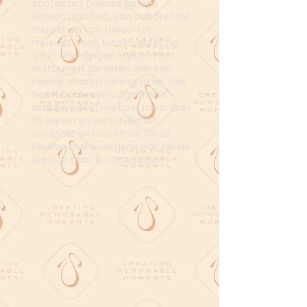
souterrain. Diverse genres
komen aan bod, van cabaret tot
muziek en van toneel tot
musical. Voor, tussen en/of na
de voorstellingen kan je in het
restaurant genieten van een
heerlijk shared-dining diner. Ook
heeft Scala een uitgebreide
drankenkaart met o.a. meer dan
25 wijnen en verschillende
cocktails en mocktails. Onze
keuken sluit overigens pas als de
laatste gast is uitgegeten.