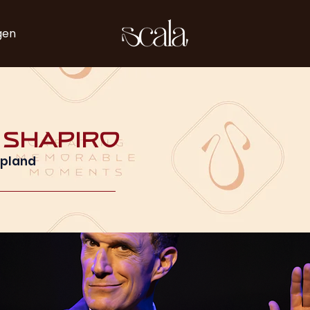
gen
 Shapiro
mpland