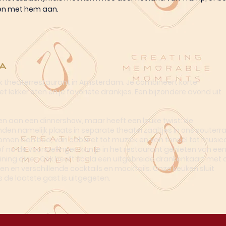
en met hem aan.
a
ek theaterrestaurant in Amsterdam. Je combineert korte
t lekker eten én je favoriete drankjes. Een bijzondere avond uit
n aan een dinnershow, maar heeft een leuke twist: de
nden namelijk plaats in separate theaterzaaltjes in ons souterra
omen aan bod, van cabaret tot muziek en van toneel tot musica
of na de voorstellingen kan je in het restaurant genieten van ee
dining diner. Ook heeft Scala een uitgebreide drankenkaart met o
en en verschillende cocktails en mocktails. Onze keuken sluit
s de laatste gast is uitgegeten.