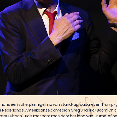
nd' is een scherpzinnige mix van stand-up, cabaret en Trump-
or Nederlands-Amerikaanse comedian Greg Shapiro (Boom Ch
met Lubach). Reis met hem mee door het land van Trump, of be