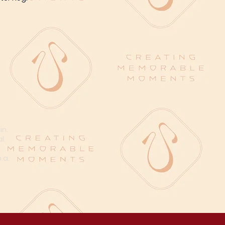
in.
l.
n
.a.