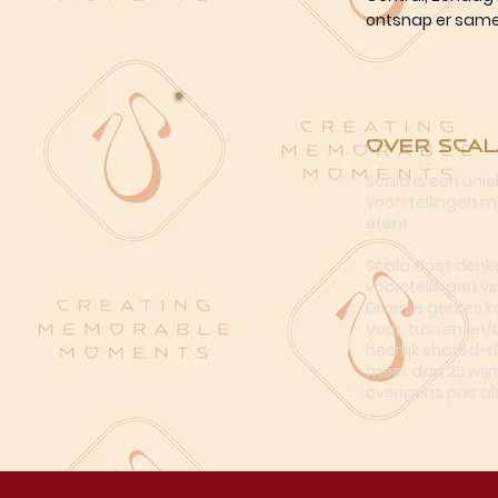
ontsnap er sam
Over Scal
Scala is een uni
voorstellingen me
eten!
Scala doet denke
voorstellingen vi
Diverse genres k
Voor, tussen en/
heerlijk shared-
meer dan 25 wijn
overigens pas al