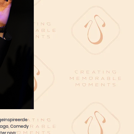
geïnspireerde
icago, Comedy
ter nog: