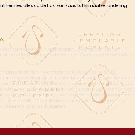
t Hermes alles op de hak: van kaas tot klimaatverandering.
a
ek theaterrestaurant in Amsterdam. Je combineert korte
t lekker eten én je favoriete drankjes. Een bijzondere avond uit
n aan een dinnershow, maar heeft een leuke twist: de
nden namelijk plaats in separate theaterzaaltjes in ons souterra
omen aan bod, van cabaret tot muziek en van toneel tot musica
of na de voorstellingen kan je in het restaurant genieten van ee
dining diner. Ook heeft Scala een uitgebreide drankenkaart met o
en en verschillende cocktails en mocktails. Onze keuken sluit
s de laatste gast is uitgegeten.