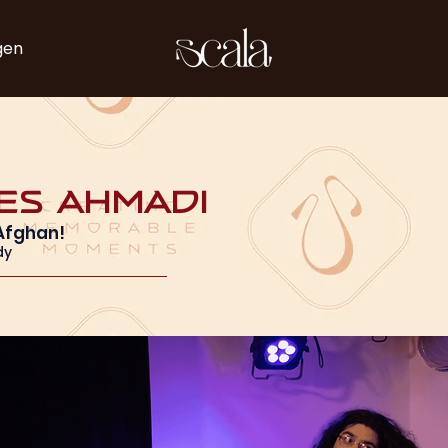
gen
es Ahmadi
Afghan!
dy