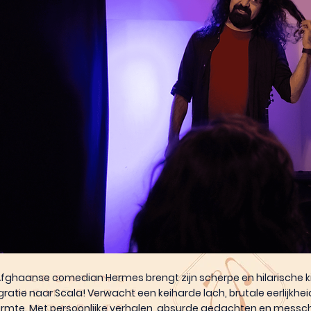
ghaanse comedian Hermes brengt zijn scherpe en hilarische kij
egratie naar Scala! Verwacht een keiharde lach, brutale eerlijkhei
mte. Met persoonlijke verhalen, absurde gedachten en messc