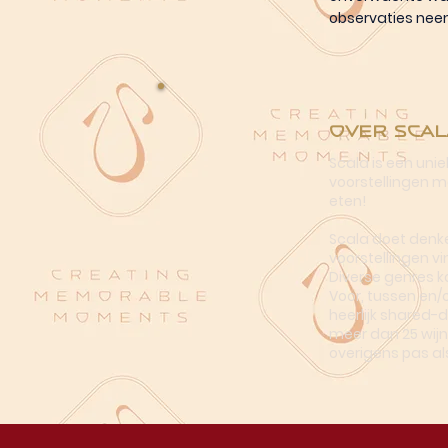
observaties neem
Over Scal
Scala is een uni
voorstellingen me
eten!
Scala doet denke
voorstellingen vi
Diverse genres k
Voor, tussen en/
heerlijk shared-
meer dan 25 wijn
overigens pas al