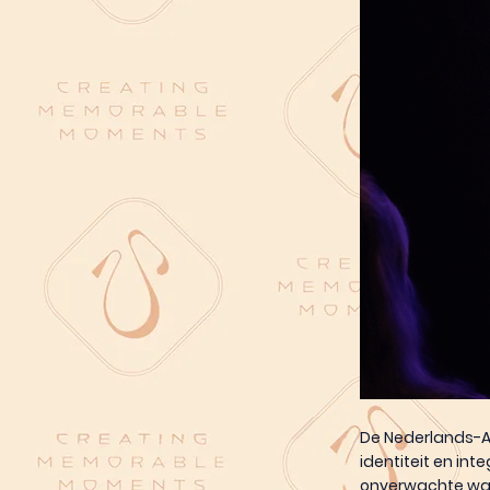
De Nederlands-Af
identiteit en int
onverwachte war