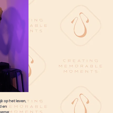
k op het leven,
d en
herpe