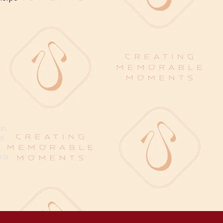
in.
l.
n
.a.