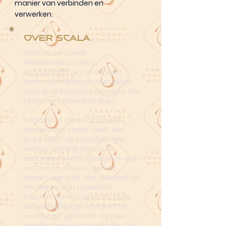
manier van verbinden en
verwerken.
Over Scala
Scala is een uniek
theaterrestaurant in
Amsterdam. Je combineert
korte voorstellingen met lekker
eten én je favoriete drankjes. Een
bijzondere avond uit eten!
Scala doet denken aan een
dinnershow, maar heeft een
leuke twist: de voorstellingen
vinden namelijk plaats in
separate theaterzaaltjes in ons
souterrain. Diverse genres
komen aan bod, van cabaret tot
muziek en van toneel tot
musical. Voor, tussen en/of na
de voorstellingen kan je in het
restaurant genieten van een
heerlijk shared-dining diner. Ook