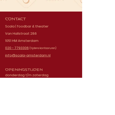
Contact
Scala | foodbar & theater
Van Hallstraat 286
1051 HM Amsterdam
020 - 7793306
(tijdens kantooruren)
info@scala-amsterdam.nl
Openingstijden
donderdag t/m zaterdag
vanaf 18.00 uur
Schrijf je in voor onze
nieuwsbrief
E-mailadres