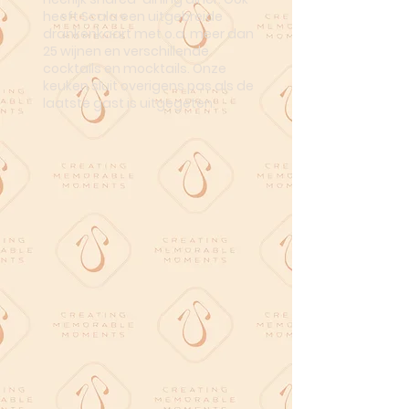
heeft Scala een uitgebreide
drankenkaart met o.a. meer dan
25 wijnen en verschillende
cocktails en mocktails. Onze
keuken sluit overigens pas als de
laatste gast is uitgegeten.