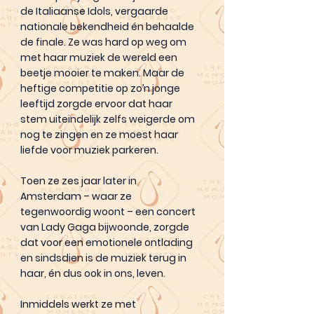
de Italiaanse Idols, vergaarde
nationale bekendheid én behaalde
de finale. Ze was hard op weg om
met haar muziek de wereld een
beetje mooier te maken. Maar de
heftige competitie op zo’n jonge
leeftijd zorgde ervoor dat haar
stem uiteindelijk zelfs weigerde om
nog te zingen en ze moest haar
liefde voor muziek parkeren.
Toen ze zes jaar later in
Amsterdam – waar ze
tegenwoordig woont – een concert
van Lady Gaga bijwoonde, zorgde
dat voor een emotionele ontlading
en sindsdien is de muziek terug in
haar, én dus ook in ons, leven.
Inmiddels werkt ze met