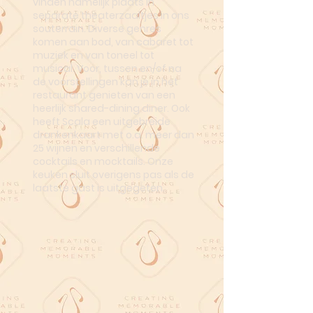
vinden namelijk plaats in
separate theaterzaaltjes in ons
souterrain. Diverse genres
komen aan bod, van cabaret tot
muziek en van toneel tot
musical. Voor, tussen en/of na
de voorstellingen kan je in het
restaurant genieten van een
heerlijk shared-dining diner. Ook
heeft Scala een uitgebreide
drankenkaart met o.a. meer dan
25 wijnen en verschillende
cocktails en mocktails. Onze
keuken sluit overigens pas als de
laatste gast is uitgegeten.