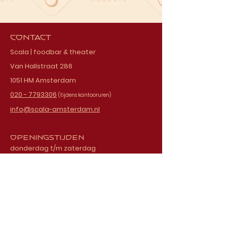
Contact
Scala | foodbar & theater
Van Hallstraat 286
1051 HM Amsterdam
020 - 7793306
(tijdens kantooruren)
info@scala-amsterdam.nl
Openingstijden
donderdag t/m zaterdag
vanaf 18.00 uur
Schrijf je in voor onze
nieuwsbrief
E-mailadres