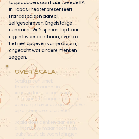
topproducers aan haar tweede EP.
In TapasTheater presenteert
Francesca een aantal
zelfgeschreven, Engelstalige
nummers. Geïnspireerd op haar
eigen levensachtbaan, over o.a.
het niet opgeven van je droom,
ongeacht wat andere mensen
zeggen.
Over Scala
Scala is een uniek
theaterrestaurant in
Amsterdam. Je combineert
korte voorstellingen met lekker
eten én je favoriete drankjes. Een
bijzondere avond uit eten!
Scala doet denken aan een
dinnershow, maar heeft een
leuke twist: de voorstellingen