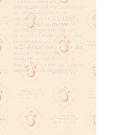
souterrain. Diverse genres
komen aan bod, van cabaret tot
muziek en van toneel tot
musical. Voor, tussen en/of na
de voorstellingen kan je in het
restaurant genieten van een
heerlijk shared-dining diner. Ook
heeft Scala een uitgebreide
drankenkaart met o.a. meer dan
25 wijnen en verschillende
cocktails en mocktails. Onze
keuken sluit overigens pas als de
laatste gast is uitgegeten.