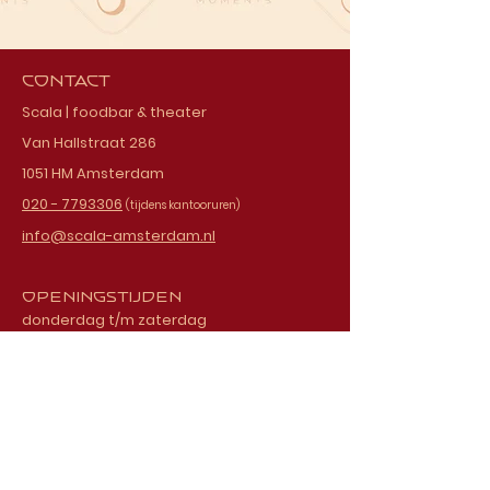
Contact
Scala | foodbar & theater
Van Hallstraat 286
1051 HM Amsterdam
020 - 7793306
(tijdens kantooruren)
info@scala-amsterdam.nl
Openingstijden
donderdag t/m zaterdag
vanaf 18.00 uur
Schrijf je in voor onze
nieuwsbrief
E-mailadres