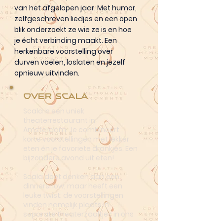
van het afgelopen jaar. Met humor,
zelfgeschreven liedjes en een open
blik onderzoekt ze wie ze is en hoe
je écht verbinding maakt. Een
herkenbare voorstelling over
durven voelen, loslaten en jezelf
opnieuw uitvinden.
Over Scala
Scala is een uniek
theaterrestaurant in
Amsterdam. Je combineert
korte voorstellingen met lekker
eten én je favoriete drankjes. Een
bijzondere avond uit eten!
Scala doet denken aan een
dinnershow, maar heeft een
leuke twist: de voorstellingen
vinden namelijk plaats in
separate theaterzaaltjes in ons