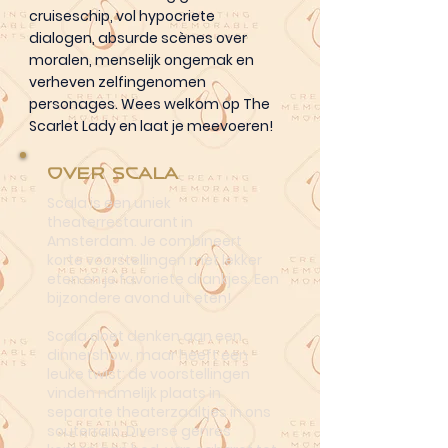
cruiseschip, vol hypocriete
dialogen, absurde scènes over
moralen, menselijk ongemak en
verheven zelfingenomen
personages. Wees welkom op The
Scarlet Lady en laat je meevoeren!
Over Scala
Scala is een uniek
theaterrestaurant in
Amsterdam. Je combineert
korte voorstellingen met lekker
eten én je favoriete drankjes. Een
bijzondere avond uit eten!
Scala doet denken aan een
dinnershow, maar heeft een
leuke twist: de voorstellingen
vinden namelijk plaats in
separate theaterzaaltjes in ons
souterrain. Diverse genres