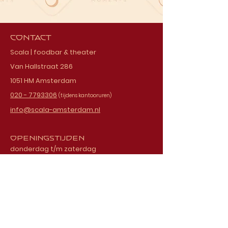
Contact
Scala | foodbar & theater
Van Hallstraat 286
1051 HM Amsterdam
020 - 7793306
(tijdens kantooruren)
info@scala-amsterdam.nl
Openingstijden
donderdag t/m zaterdag
vanaf 18.00 uur
Schrijf je in voor onze
nieuwsbrief
E-mailadres