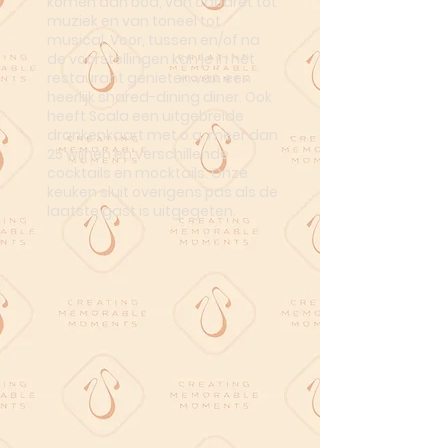
komen aan bod, van cabaret tot
muziek en van toneel tot
musical. Voor, tussen en/of na
de voorstellingen kan je in het
restaurant genieten van een
heerlijk shared-dining diner. Ook
heeft Scala een uitgebreide
drankenkaart met o.a. meer dan
25 wijnen en verschillende
cocktails en mocktails. Onze
keuken sluit overigens pas als de
laatste gast is uitgegeten.