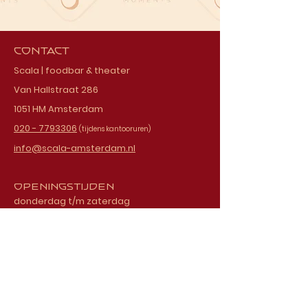
Contact
Scala | foodbar & theater
Van Hallstraat 286
1051 HM Amsterdam
020 - 7793306
(tijdens kantooruren)
info@scala-amsterdam.nl
Openingstijden
donderdag t/m zaterdag
vanaf 18.00 uur
Schrijf je in voor onze
nieuwsbrief
E-mailadres