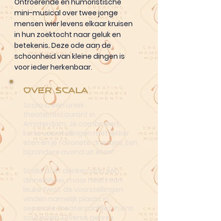
Ontroerende en humoristische
mini-musical over twee jonge
mensen wier levens elkaar kruisen
in hun zoektocht naar geluk en
betekenis. Deze ode aan de
schoonheid van kleine dingen is
voor ieder herkenbaar.
Over Scala
Scala is een uniek
theaterrestaurant in
Amsterdam. Je combineert
korte voorstellingen met lekker
eten én je favoriete drankjes. Een
bijzondere avond uit eten!
Scala doet denken aan een
dinnershow, maar heeft een
leuke twist: de voorstellingen
vinden namelijk plaats in
separate theaterzaaltjes in ons
souterrain. Diverse genres