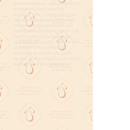
komen aan bod, van cabaret tot
muziek en van toneel tot
musical. Voor, tussen en/of na
de voorstellingen kan je in het
restaurant genieten van een
heerlijk shared-dining diner. Ook
heeft Scala een uitgebreide
drankenkaart met o.a. meer dan
25 wijnen en verschillende
cocktails en mocktails. Onze
keuken sluit overigens pas als de
laatste gast is uitgegeten.