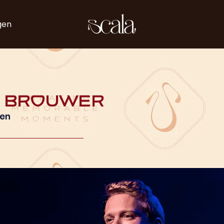
gen
e Brouwer
ven