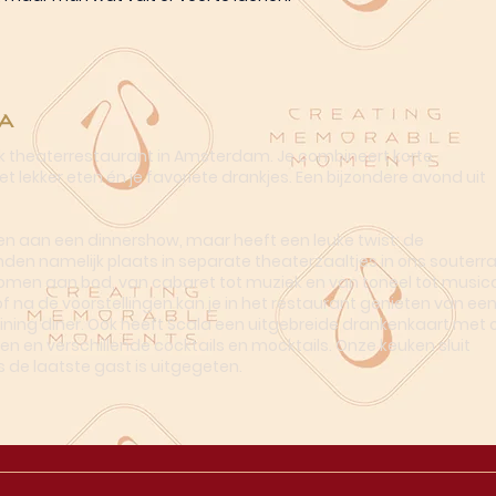
a
ek theaterrestaurant in Amsterdam. Je combineert korte
t lekker eten én je favoriete drankjes. Een bijzondere avond uit
n aan een dinnershow, maar heeft een leuke twist: de
nden namelijk plaats in separate theaterzaaltjes in ons souterra
omen aan bod, van cabaret tot muziek en van toneel tot musica
of na de voorstellingen kan je in het restaurant genieten van ee
dining diner. Ook heeft Scala een uitgebreide drankenkaart met o
en en verschillende cocktails en mocktails. Onze keuken sluit
s de laatste gast is uitgegeten.