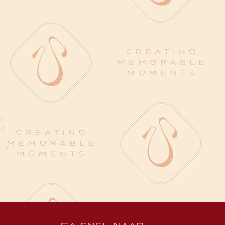
in.
l.
n
.a.