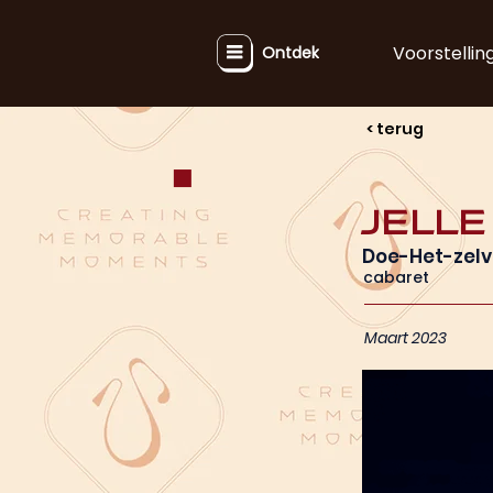
Voorstellin
Ontdek
< terug
Jell
Doe-Het-zel
cabaret
Maart 2023