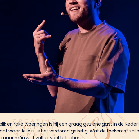
blik en rake typeringen is hij een graag geziene gast in de Nede
t waar Jelle is, is het verdomd gezellig. Wat de toekomst zal br
, maar mán wat valt er veel te lachen.