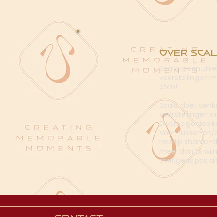
Over Scal
Scala is een uni
voorstellingen me
eten!
Scala doet denke
voorstellingen vi
Diverse genres k
Voor, tussen en/
heerlijk shared-
meer dan 25 wijn
overigens pas al