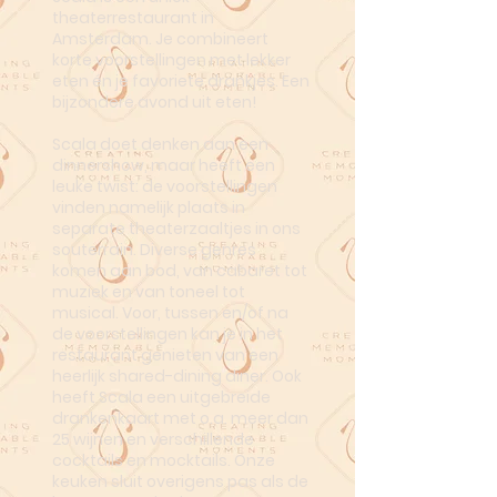
theaterrestaurant in
Amsterdam. Je combineert
korte voorstellingen met lekker
eten én je favoriete drankjes. Een
bijzondere avond uit eten!
Scala doet denken aan een
dinnershow, maar heeft een
leuke twist: de voorstellingen
vinden namelijk plaats in
separate theaterzaaltjes in ons
souterrain. Diverse genres
komen aan bod, van cabaret tot
muziek en van toneel tot
musical. Voor, tussen en/of na
de voorstellingen kan je in het
restaurant genieten van een
heerlijk shared-dining diner. Ook
heeft Scala een uitgebreide
drankenkaart met o.a. meer dan
25 wijnen en verschillende
cocktails en mocktails. Onze
keuken sluit overigens pas als de