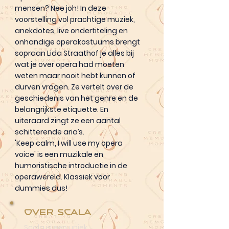
mensen? Nee joh! In deze
voorstelling vol prachtige muziek,
anekdotes, live ondertiteling en
onhandige operakostuums brengt
sopraan Lida Straathof je alles bij
wat je over opera had moeten
weten maar nooit hebt kunnen of
durven vragen. Ze vertelt over de
geschiedenis van het genre en de
belangrijkste etiquette. En
uiteraard zingt ze een aantal
schitterende aria’s.
'Keep calm, I will use my opera
voice' is een muzikale en
humoristische introductie in de
operawereld. Klassiek voor
dummies dus!
Over Scala
Scala is een uniek