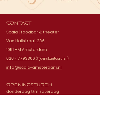
Contact
Scala | foodbar & theater
Van Hallstraat 286
1051 HM Amsterdam
020 - 7793306
(tijdens kantooruren)
info@scala-amsterdam.nl
Openingstijden
donderdag t/m zaterdag
vanaf 18.00 uur
Schrijf je in voor onze
nieuwsbrief
E-mailadres