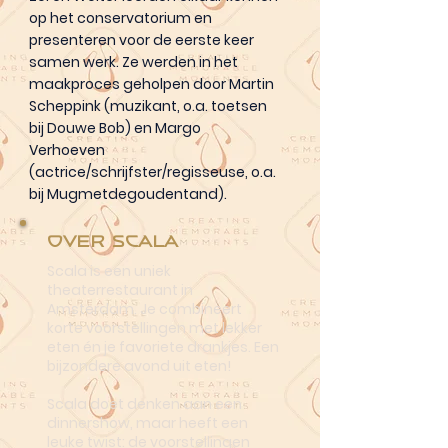
op het conservatorium en
presenteren voor de eerste keer
samen werk. Ze werden in het
maakproces geholpen door Martin
Scheppink (muzikant, o.a. toetsen
bij Douwe Bob) en Margo
Verhoeven
(actrice/schrijfster/regisseuse, o.a.
bij Mugmetdegoudentand).
Over Scala
Scala is een uniek
theaterrestaurant in
Amsterdam. Je combineert
korte voorstellingen met lekker
eten én je favoriete drankjes. Een
bijzondere avond uit eten!
Scala doet denken aan een
dinnershow, maar heeft een
leuke twist: de voorstellingen