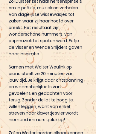
Zoï Duister zet haar hersenspinsels
om in poëzie, muziek en verhalen.
Van dagelijkse wissewasjes tot
zaken waar zij haar hoofd over
breekt. Het resultaat zijn
wonderschone nummers, van
popmuziek tot spoken word. Eefje
de Visser en Wende Snijders gaven
haar inspiratie.
Samen met Wolter Weulink op
piano steelt ze 20 minuten van
jouw tijd. Je krijgt daar ontspanning
en waarschijnlijk iets van
gevoelens en gedachten voor
terug. Zonder de lat te hoog te
willen leggen, want van enkel
streven naar klavertjesvier wordt
niemand immers gelukkig!
Zoï en Wolter leerden elkaar kennen