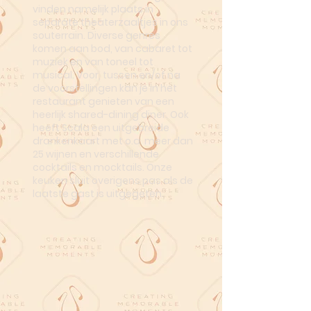
vinden namelijk plaats in
separate theaterzaaltjes in ons
souterrain. Diverse genres
komen aan bod, van cabaret tot
muziek en van toneel tot
musical. Voor, tussen en/of na
de voorstellingen kan je in het
restaurant genieten van een
heerlijk shared-dining diner. Ook
heeft Scala een uitgebreide
drankenkaart met o.a. meer dan
25 wijnen en verschillende
cocktails en mocktails. Onze
keuken sluit overigens pas als de
laatste gast is uitgegeten.