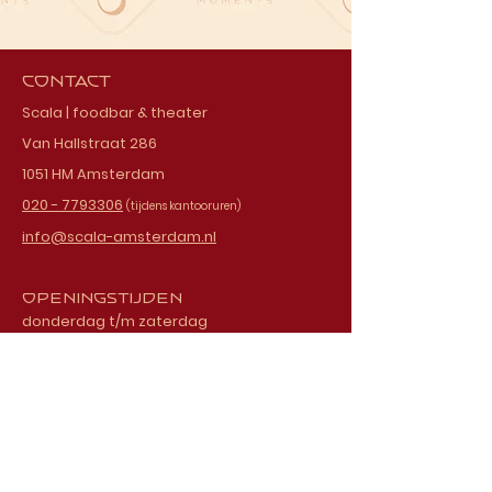
Contact
Scala | foodbar & theater
Van Hallstraat 286
1051 HM Amsterdam
020 - 7793306
(tijdens kantooruren)
info@scala-amsterdam.nl
Openingstijden
donderdag t/m zaterdag
vanaf 18.00 uur
Schrijf je in voor onze
nieuwsbrief
E-mailadres