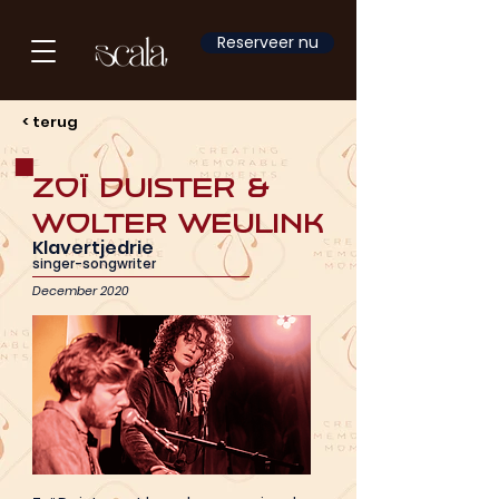
Reserveer nu
< terug
Zoï Duister &
Wolter Weulink
Klavertjedrie
singer-songwriter
December 2020