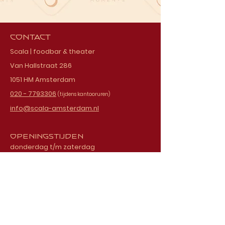
Contact
Scala | foodbar & theater
Van Hallstraat 286
1051 HM Amsterdam
020 - 7793306
(tijdens kantooruren)
info@scala-amsterdam.nl
Openingstijden
donderdag t/m zaterdag
vanaf 18.00 uur
Schrijf je in voor onze
nieuwsbrief
E-mailadres