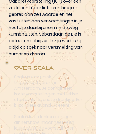
Cabaretvoorstelling (16+) over een
zoektocht naar liefde en hoe je
gebrek aan zelfwaarde en het
vastzitten aan verwachtingen in je
hoofd je daarbij enorm in de weg
kunnen zitten. Sebastiaan de Bie is
acteur en schrijver. In zijn werk is hij
altijd op zoek naar versmelting van
humor en drama.
Over Scala
Scala is een uniek
theaterrestaurant in
Amsterdam. Je combineert
korte voorstellingen met lekker
eten én je favoriete drankjes. Een
bijzondere avond uit eten!
Scala doet denken aan een
dinnershow, maar heeft een
leuke twist: de voorstellingen
vinden namelijk plaats in