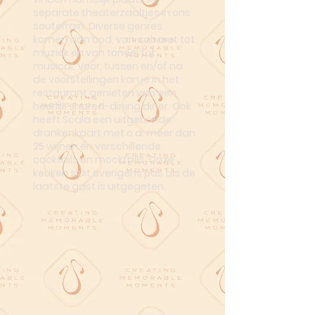
separate theaterzaaltjes in ons
souterrain. Diverse genres
komen aan bod, van cabaret tot
muziek en van toneel tot
musical. Voor, tussen en/of na
de voorstellingen kan je in het
restaurant genieten van een
heerlijk shared-dining diner. Ook
heeft Scala een uitgebreide
drankenkaart met o.a. meer dan
25 wijnen en verschillende
cocktails en mocktails. Onze
keuken sluit overigens pas als de
laatste gast is uitgegeten.