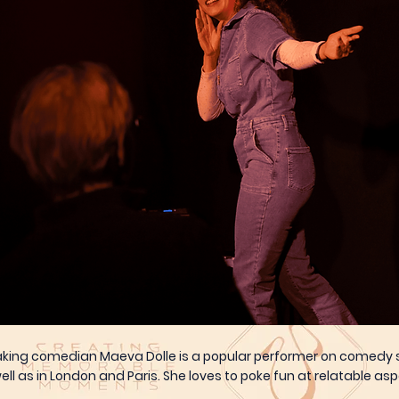
aking comedian Maeva Dolle is a popular performer on comedy
ell as in London and Paris. She loves to poke fun at relatable asp