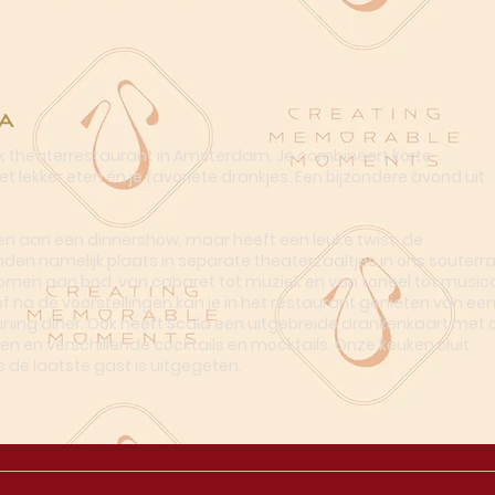
a
ek theaterrestaurant in Amsterdam. Je combineert korte
t lekker eten én je favoriete drankjes. Een bijzondere avond uit
n aan een dinnershow, maar heeft een leuke twist: de
nden namelijk plaats in separate theaterzaaltjes in ons souterra
omen aan bod, van cabaret tot muziek en van toneel tot musica
of na de voorstellingen kan je in het restaurant genieten van ee
dining diner. Ook heeft Scala een uitgebreide drankenkaart met o
en en verschillende cocktails en mocktails. Onze keuken sluit
s de laatste gast is uitgegeten.