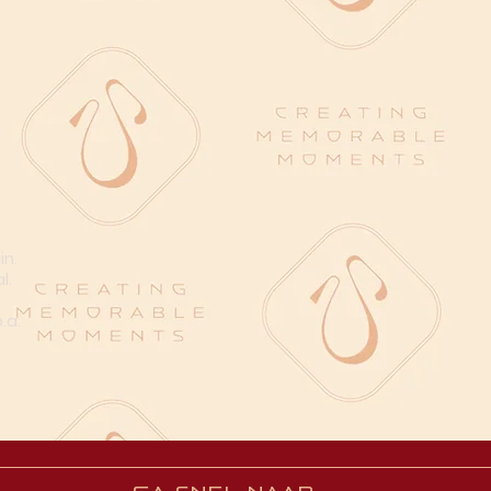
in.
l.
n
.a.