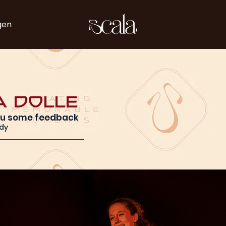
gen
a Dolle
you some feedback
dy