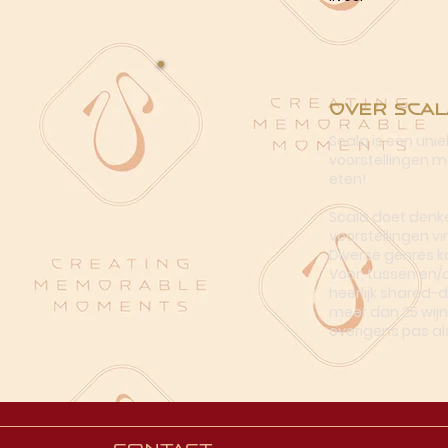
Over Scal
Scala is een uni
voorstellingen me
eten!
Scala doet denke
voorstellingen vi
Diverse genres k
Voor, tussen en/
heerlijk shared-
meer dan 25 wijn
overigens pas al