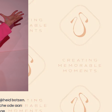
jkheid botsen.
sche ode aan
ige