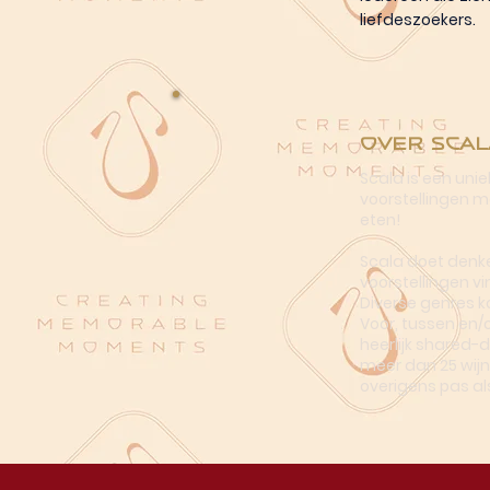
liefdeszoekers.
Over Scal
Scala is een uni
voorstellingen me
eten!
Scala doet denke
voorstellingen vi
Diverse genres k
Voor, tussen en/
heerlijk shared-
meer dan 25 wijn
overigens pas al