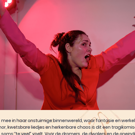
mee in haar onstuimige binnenwereld, waar fantasie en werkeli
r, kwetsbare liedjes en herkenbare chaos is dit een tragikomi
h soms “te veel” voelt. Voor de dromers, de dwalers en de oneind