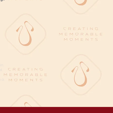
in.
l.
n
.a.