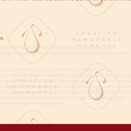
a
ek theaterrestaurant in Amsterdam. Je combineert korte
t lekker eten én je favoriete drankjes. Een bijzondere avond uit
n aan een dinnershow, maar heeft een leuke twist: de
nden namelijk plaats in separate theaterzaaltjes in ons souterra
omen aan bod, van cabaret tot muziek en van toneel tot musica
of na de voorstellingen kan je in het restaurant genieten van ee
dining diner. Ook heeft Scala een uitgebreide drankenkaart met o
en en verschillende cocktails en mocktails. Onze keuken sluit
s de laatste gast is uitgegeten.