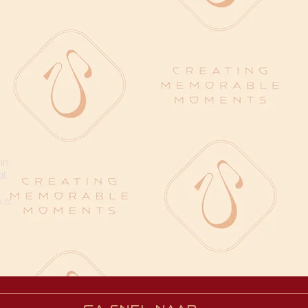
in.
l.
n
.a.