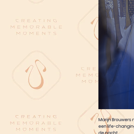
Marijn Brouwers n
een life-changin
de nacht.