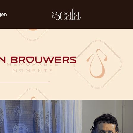
gen
jn Brouwers