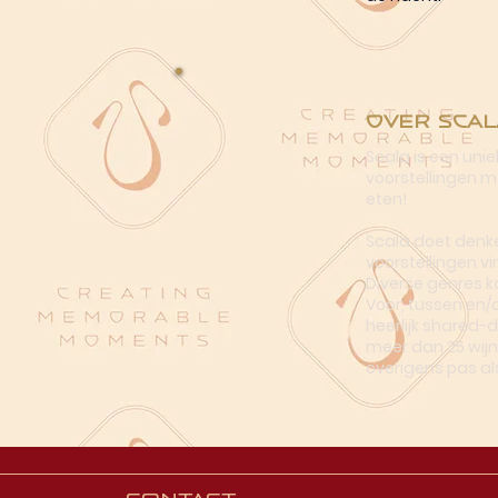
Over Scal
Scala is een uni
voorstellingen me
eten!
Scala doet denke
voorstellingen vi
Diverse genres k
Voor, tussen en/
heerlijk shared-
meer dan 25 wijn
overigens pas al