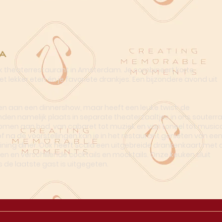
a
ek theaterrestaurant in Amsterdam. Je combineert korte
t lekker eten én je favoriete drankjes. Een bijzondere avond uit
n aan een dinnershow, maar heeft een leuke twist: de
nden namelijk plaats in separate theaterzaaltjes in ons souterra
omen aan bod, van cabaret tot muziek en van toneel tot musica
of na de voorstellingen kan je in het restaurant genieten van ee
dining diner. Ook heeft Scala een uitgebreide drankenkaart met o
en en verschillende cocktails en mocktails. Onze keuken sluit
s de laatste gast is uitgegeten.