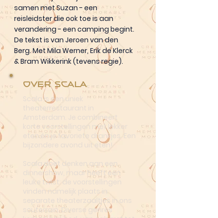
samen met Suzan - een
reisleidster die ook toe is aan
verandering - een camping begint.
De tekst is van Jeroen van den
Berg. Met Mila Werner, Erik de Klerck
& Bram Wikkerink (tevens regie).
Over Scala
Scala is een uniek
theaterrestaurant in
Amsterdam. Je combineert
korte voorstellingen met lekker
eten én je favoriete drankjes. Een
bijzondere avond uit eten!
Scala doet denken aan een
dinnershow, maar heeft een
leuke twist: de voorstellingen
vinden namelijk plaats in
separate theaterzaaltjes in ons
souterrain. Diverse genres