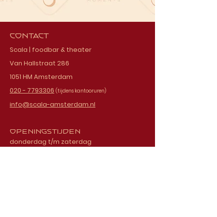
Contact
Scala | foodbar & theater
Van Hallstraat 286
1051 HM Amsterdam
020 - 7793306
(tijdens kantooruren)
info@scala-amsterdam.nl
Openingstijden
donderdag t/m zaterdag
vanaf 18.00 uur
Schrijf je in voor onze
nieuwsbrief
E-mailadres