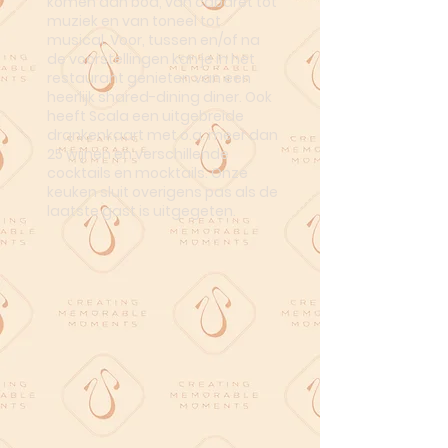
komen aan bod, van cabaret tot
muziek en van toneel tot
musical. Voor, tussen en/of na
de voorstellingen kan je in het
restaurant genieten van een
heerlijk shared-dining diner. Ook
heeft Scala een uitgebreide
drankenkaart met o.a. meer dan
25 wijnen en verschillende
cocktails en mocktails. Onze
keuken sluit overigens pas als de
laatste gast is uitgegeten.