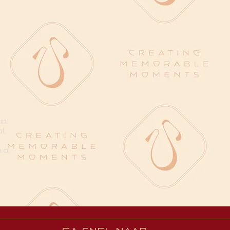
in.
l.
n
.a.