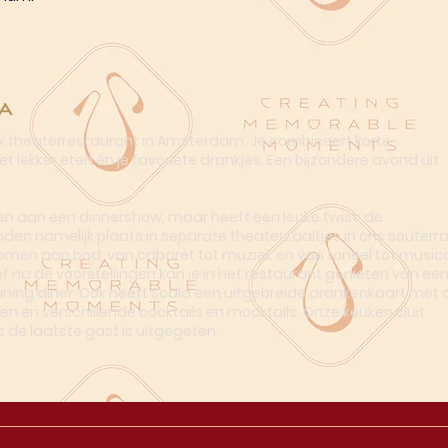
a
ek theaterrestaurant in Amsterdam. Je combineert korte
t lekker eten én je favoriete drankjes. Een bijzondere avond uit
n aan een dinnershow, maar heeft een leuke twist: de
nden namelijk plaats in separate theaterzaaltjes in ons souterra
omen aan bod, van cabaret tot muziek en van toneel tot musica
of na de voorstellingen kan je in het restaurant genieten van ee
dining diner. Ook heeft Scala een uitgebreide drankenkaart met o
en en verschillende cocktails en mocktails. Onze keuken sluit
s de laatste gast is uitgegeten.