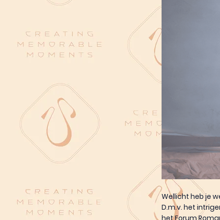
Wellicht heb je
D.m.v. het intri
het Forum Roma