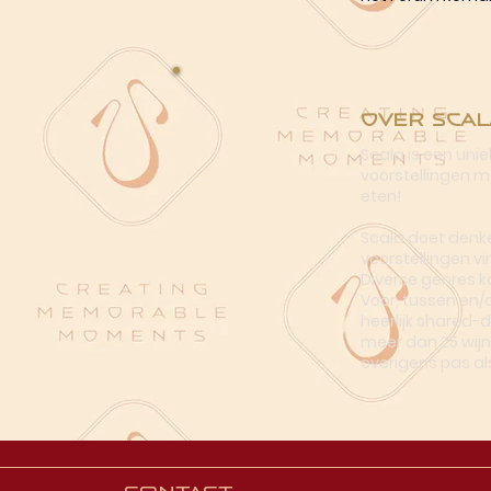
Over Scal
Scala is een uni
voorstellingen me
eten!
Scala doet denke
voorstellingen vi
Diverse genres k
Voor, tussen en/
heerlijk shared-
meer dan 25 wijn
overigens pas al