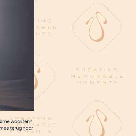
d Rome waakten?
s mee terug naar