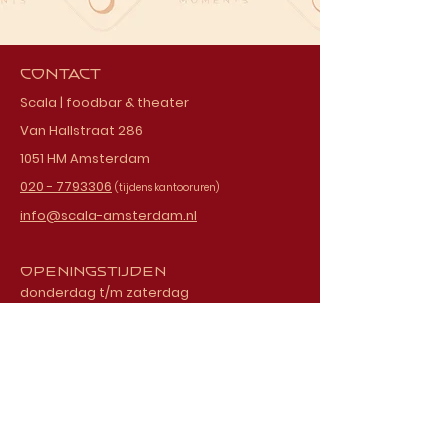
Contact
Scala | foodbar & theater
Van Hallstraat 286
1051 HM Amsterdam
020 - 7793306
(tijdens kantooruren)
info@scala-amsterdam.nl
Openingstijden
donderdag t/m zaterdag
vanaf 18.00 uur
Schrijf je in voor onze
nieuwsbrief
E-mailadres