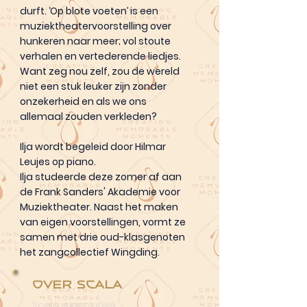
durft. ‘Op blote voeten’ is een
muziektheatervoorstelling over
hunkeren naar meer; vol stoute
verhalen en vertederende liedjes.
Want zeg nou zelf, zou de wereld
niet een stuk leuker zijn zonder
onzekerheid en als we ons
allemaal zouden verkleden?
Ilja wordt begeleid door Hilmar
Leujes op piano.
Ilja studeerde deze zomer af aan
de Frank Sanders' Akademie voor
Muziektheater. Naast het maken
van eigen voorstellingen, vormt ze
samen met drie oud-klasgenoten
het zangcollectief Wingding.
Over Scala
Scala is een uniek