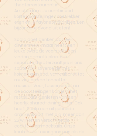
theaterrestaurant in
Amsterdam. Je combineert
korte voorstellingen met lekker
eten én je favoriete drankjes. Een
bijzondere avond uit eten!
Scala doet denken aan een
dinnershow, maar heeft een
leuke twist: de voorstellingen
vinden namelijk plaats in
separate theaterzaaltjes in ons
souterrain. Diverse genres
komen aan bod, van cabaret tot
muziek en van toneel tot
musical. Voor, tussen en/of na
de voorstellingen kan je in het
restaurant genieten van een
heerlijk shared-dining diner. Ook
heeft Scala een uitgebreide
drankenkaart met o.a. meer dan
25 wijnen en verschillende
cocktails en mocktails. Onze
keuken sluit overigens pas als de