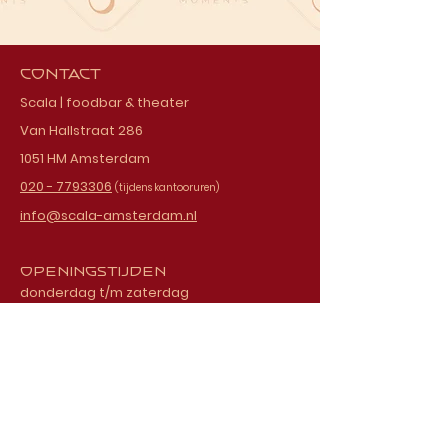
Contact
Scala | foodbar & theater
Van Hallstraat 286
1051 HM Amsterdam
020 - 7793306
(tijdens kantooruren)
info@scala-amsterdam.nl
Openingstijden
donderdag t/m zaterdag
vanaf 18.00 uur
Schrijf je in voor onze
nieuwsbrief
E-mailadres