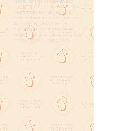
restaurant genieten van een
heerlijk shared-dining diner. Ook
heeft Scala een uitgebreide
drankenkaart met o.a. meer dan
25 wijnen en verschillende
cocktails en mocktails. Onze
keuken sluit overigens pas als de
laatste gast is uitgegeten.