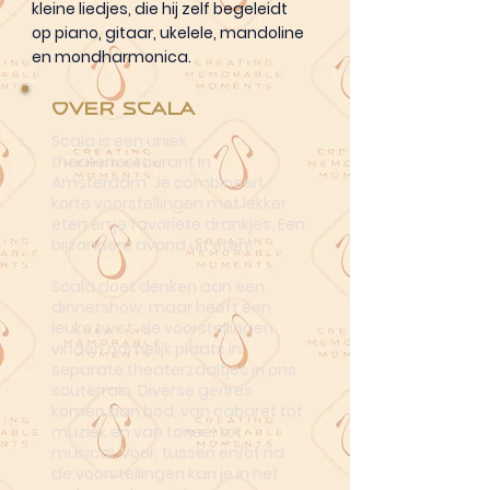
kleine liedjes, die hij zelf begeleidt
op piano, gitaar, ukelele, mandoline
en mondharmonica.
Over Scala
Scala is een uniek
theaterrestaurant in
Amsterdam. Je combineert
korte voorstellingen met lekker
eten én je favoriete drankjes. Een
bijzondere avond uit eten!
Scala doet denken aan een
dinnershow, maar heeft een
leuke twist: de voorstellingen
vinden namelijk plaats in
separate theaterzaaltjes in ons
souterrain. Diverse genres
komen aan bod, van cabaret tot
muziek en van toneel tot
musical. Voor, tussen en/of na
de voorstellingen kan je in het