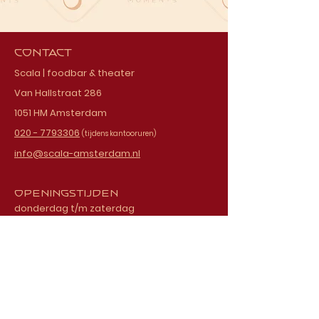
Contact
Scala | foodbar & theater
Van Hallstraat 286
1051 HM Amsterdam
020 - 7793306
(tijdens kantooruren)
info@scala-amsterdam.nl
Openingstijden
donderdag t/m zaterdag
vanaf 18.00 uur
Schrijf je in voor onze
nieuwsbrief
E-mailadres