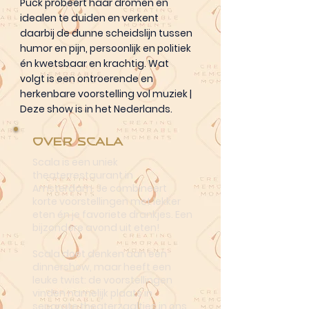
Puck probeert haar dromen en
idealen te duiden en verkent
daarbij de dunne scheidslijn tussen
humor en pijn, persoonlijk en politiek
én kwetsbaar en krachtig. Wat
volgt is een ontroerende en
herkenbare voorstelling vol muziek |
Deze show is in het Nederlands.
Over Scala
Scala is een uniek
theaterrestaurant in
Amsterdam. Je combineert
korte voorstellingen met lekker
eten én je favoriete drankjes. Een
bijzondere avond uit eten!
Scala doet denken aan een
dinnershow, maar heeft een
leuke twist: de voorstellingen
vinden namelijk plaats in
separate theaterzaaltjes in ons