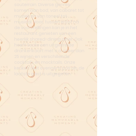
souterrain. Diverse genres
komen aan bod, van cabaret tot
muziek en van toneel tot
musical. Voor, tussen en/of na
de voorstellingen kan je in het
restaurant genieten van een
heerlijk shared-dining diner. Ook
heeft Scala een uitgebreide
drankenkaart met o.a. meer dan
25 wijnen en verschillende
cocktails en mocktails. Onze
keuken sluit overigens pas als de
laatste gast is uitgegeten.