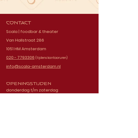
Contact
Scala | foodbar & theater
Van Hallstraat 286
1051 HM Amsterdam
020 - 7793306
(tijdens kantooruren)
info@scala-amsterdam.nl
Openingstijden
donderdag t/m zaterdag
vanaf 18.00 uur
Schrijf je in voor onze
nieuwsbrief
E-mailadres