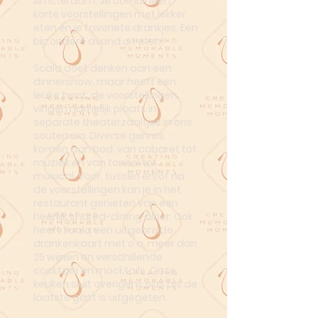
Amsterdam. Je combineert
korte voorstellingen met lekker
eten én je favoriete drankjes. Een
bijzondere avond uit eten!
Scala doet denken aan een
dinnershow, maar heeft een
leuke twist: de voorstellingen
vinden namelijk plaats in
separate theaterzaaltjes in ons
souterrain. Diverse genres
komen aan bod, van cabaret tot
muziek en van toneel tot
musical. Voor, tussen en/of na
de voorstellingen kan je in het
restaurant genieten van een
heerlijk shared-dining diner. Ook
heeft Scala een uitgebreide
drankenkaart met o.a. meer dan
25 wijnen en verschillende
cocktails en mocktails. Onze
keuken sluit overigens pas als de
laatste gast is uitgegeten.