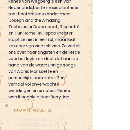
Renée van Wegberg is een van
Nederlands beste musicalactrices
met hoofdrollen in onder meer
'Joseph and the Amazing
Technicolor Dreamcoat', 'Liesbeth'
en 'Fun Home'. In TapasTheater
kruipt ze niet in een rol, maar laat
ze meer van zichzelf zien. Ze vertelt
ons over haar angsten en de liefde
voor het leven en doet dat aan de
hand van de waanzinnige songs
van Alanis Morissette én
persoonlijke anekdotes. Een
verhaal vol onverwachte
wendingen en emoties. Renée
wordt begeleid door Berry Jan.
Over Scala
Scala is een uniek
theaterrestaurant in