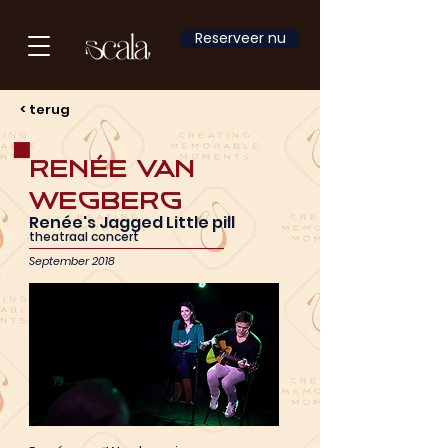
Reserveer nu
< terug
Renée van
Wegberg
Renée's Jagged Little pill
theatraal concert
September 2018