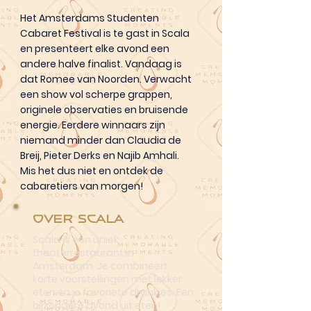
Het Amsterdams Studenten
Cabaret Festival is te gast in Scala
en presenteert elke avond een
andere halve finalist. Vandaag is
dat Romee van Noorden. Verwacht
een show vol scherpe grappen,
originele observaties en bruisende
energie. Eerdere winnaars zijn
niemand minder dan Claudia de
Breij, Pieter Derks en Najib Amhali.
Mis het dus niet en ontdek de
cabaretiers van morgen!
Over Scala
Scala is een uniek
theaterrestaurant in
Amsterdam. Je combineert
korte voorstellingen met lekker
eten én je favoriete drankjes. Een
bijzondere avond uit eten!