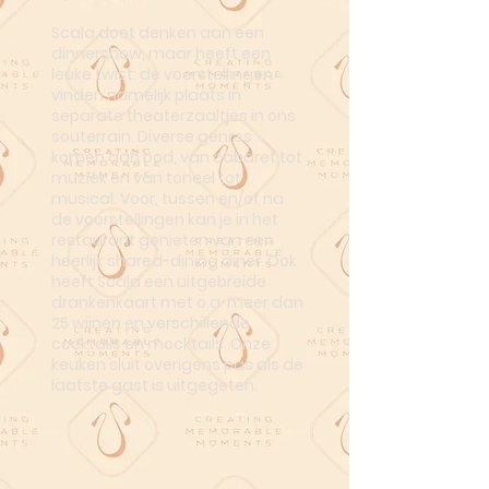
Scala doet denken aan een
dinnershow, maar heeft een
leuke twist: de voorstellingen
vinden namelijk plaats in
separate theaterzaaltjes in ons
souterrain. Diverse genres
komen aan bod, van cabaret tot
muziek en van toneel tot
musical. Voor, tussen en/of na
de voorstellingen kan je in het
restaurant genieten van een
heerlijk shared-dining diner. Ook
heeft Scala een uitgebreide
drankenkaart met o.a. meer dan
25 wijnen en verschillende
cocktails en mocktails. Onze
keuken sluit overigens pas als de
laatste gast is uitgegeten.