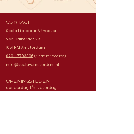
Contact
Scala | foodbar & theater
Van Hallstraat 286
1051 HM Amsterdam
020 - 7793306
(tijdens kantooruren)
info@scala-amsterdam.nl
Openingstijden
donderdag t/m zaterdag
vanaf 18.00 uur
Schrijf je in voor onze
nieuwsbrief
E-mailadres