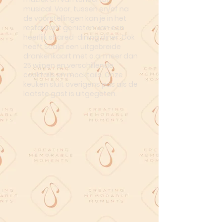
musical. Voor, tussen en/of na
de voorstellingen kan je in het
restaurant genieten van een
heerlijk shared-dining diner. Ook
heeft Scala een uitgebreide
drankenkaart met o.a. meer dan
25 wijnen en verschillende
cocktails en mocktails. Onze
keuken sluit overigens pas als de
laatste gast is uitgegeten.