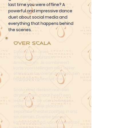
last time you were offline? A
powerful and impressive dance
duet about social media and
everything that happens behind
the scenes.
Over Scala
Scala is een uniek
theaterrestaurant in
Amsterdam. Je combineert
korte voorstellingen met lekker
eten én je favoriete drankjes. Een
bijzondere avond uit eten!
Scala doet denken aan een
dinnershow, maar heeft een
leuke twist: de voorstellingen
vinden namelijk plaats in
separate theaterzaaltjes in ons
souterrain. Diverse genres
komen aan bod, van cabaret tot
muziek en van toneel tot