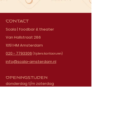
Contact
Scala | foodbar & theater
Van Hallstraat 286
1051 HM Amsterdam
020 - 7793306
(tijdens kantooruren)
info@scala-amsterdam.nl
Openingstijden
donderdag t/m zaterdag
vanaf 18.00 uur
Schrijf je in voor onze
nieuwsbrief
E-mailadres