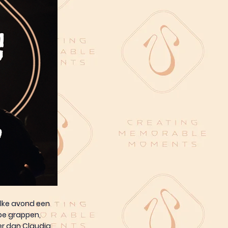
elke avond een
rpe grappen,
er dan Claudia