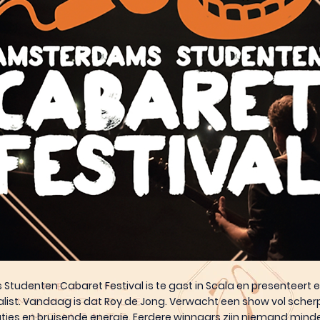
tudenten Cabaret Festival is te gast in Scala en presenteert 
alist. Vandaag is dat Roy de Jong. Verwacht een show vol sche
aties en bruisende energie. Eerdere winnaars zijn niemand mind