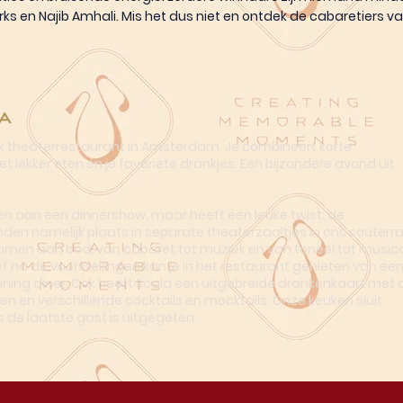
Derks en Najib Amhali. Mis het dus niet en ontdek de cabaretiers 
a
ek theaterrestaurant in Amsterdam. Je combineert korte
t lekker eten én je favoriete drankjes. Een bijzondere avond uit
n aan een dinnershow, maar heeft een leuke twist: de
nden namelijk plaats in separate theaterzaaltjes in ons souterra
omen aan bod, van cabaret tot muziek en van toneel tot musica
of na de voorstellingen kan je in het restaurant genieten van ee
dining diner. Ook heeft Scala een uitgebreide drankenkaart met o
en en verschillende cocktails en mocktails. Onze keuken sluit
s de laatste gast is uitgegeten.