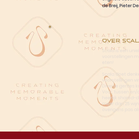
de Breij, Pieter 
Over Scal
Scala is een uni
voorstellingen me
eten!
Scala doet denke
voorstellingen vi
Diverse genres k
Voor, tussen en/
heerlijk shared-
meer dan 25 wijn
overigens pas al