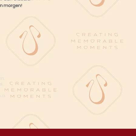
van morgen!
in.
l.
n
.a.