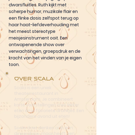
dwarsfluitles. Ruth kijkt met
scherpe humor, muzikale flair en
een flinke dosis zelfspot terug op
haar haat-liefdeverhouding met
het meest stereotype
meisjesinstrument ooit. Een
ontwapenende show over
verwachtingen, groepsdruk en de
kracht van het vinden van je eigen
toon.
Over Scala
Scala is een uniek
theaterrestaurant in
Amsterdam. Je combineert
korte voorstellingen met lekker
eten én je favoriete drankjes. Een
bijzondere avond uit eten!
Scala doet denken aan een
dinnershow, maar heeft een