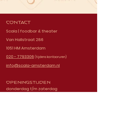
Contact
Scala | foodbar & theater
Van Hallstraat 286
1051 HM Amsterdam
020 - 7793306
(tijdens kantooruren)
info@scala-amsterdam.nl
Openingstijden
donderdag t/m zaterdag
vanaf 18.00 uur
Schrijf je in voor onze
nieuwsbrief
E-mailadres