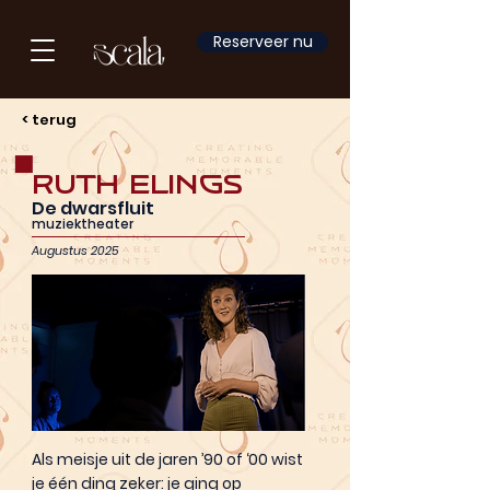
Reserveer nu
< terug
Ruth Elings
De dwarsfluit
muziektheater
Augustus 2025
Als meisje uit de jaren ’90 of ‘00 wist
je één ding zeker: je ging op