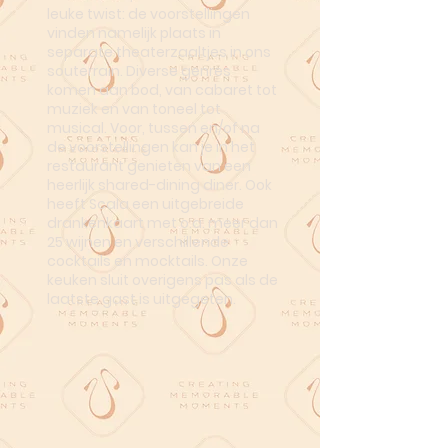
leuke twist: de voorstellingen
vinden namelijk plaats in
separate theaterzaaltjes in ons
souterrain. Diverse genres
komen aan bod, van cabaret tot
muziek en van toneel tot
musical. Voor, tussen en/of na
de voorstellingen kan je in het
restaurant genieten van een
heerlijk shared-dining diner. Ook
heeft Scala een uitgebreide
drankenkaart met o.a. meer dan
25 wijnen en verschillende
cocktails en mocktails. Onze
keuken sluit overigens pas als de
laatste gast is uitgegeten.