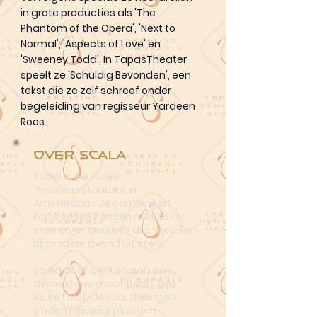
in grote producties als 'The
Phantom of the Opera', 'Next to
Normal', 'Aspects of Love' en
'Sweeney Todd'. In TapasTheater
speelt ze 'Schuldig Bevonden', een
tekst die ze zelf schreef onder
begeleiding van regisseur Yardeen
Roos.
Over Scala
Scala is een uniek
theaterrestaurant in
Amsterdam. Je combineert
korte voorstellingen met lekker
eten én je favoriete drankjes. Een
bijzondere avond uit eten!
Scala doet denken aan een
dinnershow, maar heeft een
leuke twist: de voorstellingen
vinden namelijk plaats in