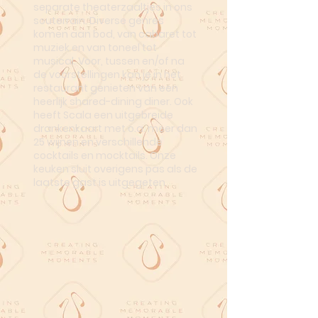
separate theaterzaaltjes in ons
souterrain. Diverse genres
komen aan bod, van cabaret tot
muziek en van toneel tot
musical. Voor, tussen en/of na
de voorstellingen kan je in het
restaurant genieten van een
heerlijk shared-dining diner. Ook
heeft Scala een uitgebreide
drankenkaart met o.a. meer dan
25 wijnen en verschillende
cocktails en mocktails. Onze
keuken sluit overigens pas als de
laatste gast is uitgegeten.