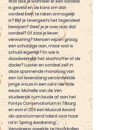
Wat doe je wanneer er een oordeel
is geveld en de kans om dat
oordeel kwijt te raken onmogelijk
is? Blijf je tevergeefs het tegendeel
bewijzen? Geef je je over aan dat
oordeel? Of zaai je liever
verwarring? Mensen wijzen graag
een schuldige aan, maar wat is
schuld eigenlijk? En wie is
daadwerkelijk het slachtoffer of de
dader? Luister en oordeel zelf in
deze spannende monoloog van
een tot levenslang veroordeelde
jonge vrouw in een cel in de 19de
eeuw. Michelle van de Ven
studeerde cum laude af aan het
Fontys Conservatorium in Tilburg
en won in 2011 een Musical Award
als aanstormend talent voor haar
rol in 'Spring Awakening'.
Vervolgens speelde ze hoofdrollen