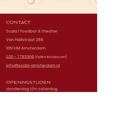
Contact
Scala | foodbar & theater
Van Hallstraat 286
1051 HM Amsterdam
020 - 7793306
(tijdens kantooruren)
info@scala-amsterdam.nl
Openingstijden
donderdag t/m zaterdag
vanaf 18.00 uur
Schrijf je in voor onze
nieuwsbrief
E-mailadres