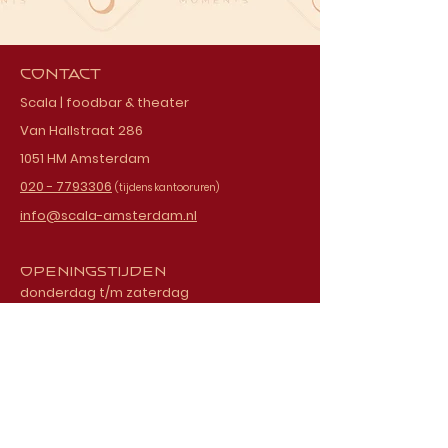
Contact
Scala | foodbar & theater
Van Hallstraat 286
1051 HM Amsterdam
020 - 7793306
(tijdens kantooruren)
info@scala-amsterdam.nl
Openingstijden
donderdag t/m zaterdag
vanaf 18.00 uur
Schrijf je in voor onze
nieuwsbrief
E-mailadres