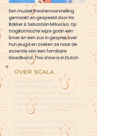
Een muziektheatervoorstelling
gemaakt en gespeeld door Iris
Bakker & Sebastián Mrkvicka. Op
tragikomische wijze gaan een
broer en een zus in gesprek over
hun jeugd en zoeken ze naar de
essentie van een familiaire
bloedband. This show is in Dutch.
Over Scala
Scala is een uniek
theaterrestaurant in
Amsterdam. Je combineert
korte voorstellingen met lekker
eten én je favoriete drankjes. Een
bijzondere avond uit eten!
Scala doet denken aan een
dinnershow, maar heeft een
leuke twist: de voorstellingen