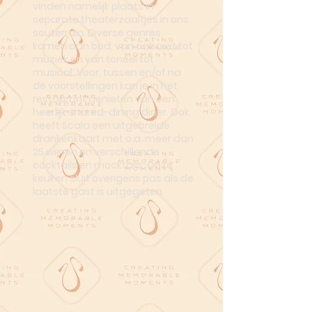
vinden namelijk plaats in
separate theaterzaaltjes in ons
souterrain. Diverse genres
komen aan bod, van cabaret tot
muziek en van toneel tot
musical. Voor, tussen en/of na
de voorstellingen kan je in het
restaurant genieten van een
heerlijk shared-dining diner. Ook
heeft Scala een uitgebreide
drankenkaart met o.a. meer dan
25 wijnen en verschillende
cocktails en mocktails. Onze
keuken sluit overigens pas als de
laatste gast is uitgegeten.