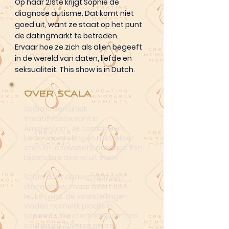
Op haar 21ste krijgt Sophie de
diagnose autisme. Dat komt niet
goed uit, want ze staat op het punt
de datingmarkt te betreden.
Ervaar hoe ze zich als alien begeeft
in de wereld van daten, liefde en
seksualiteit. This show is in Dutch.
Over Scala
Scala is een uniek
theaterrestaurant in
Amsterdam. Je combineert
korte voorstellingen met lekker
eten én je favoriete drankjes. Een
bijzondere avond uit eten!
Scala doet denken aan een
dinnershow, maar heeft een
leuke twist: de voorstellingen
vinden namelijk plaats in
separate theaterzaaltjes in ons
souterrain. Diverse genres