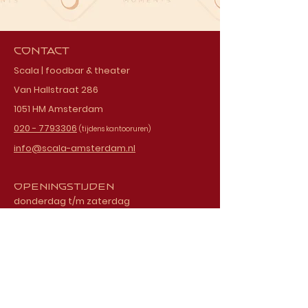
Contact
Scala | foodbar & theater
Van Hallstraat 286
1051 HM Amsterdam
020 - 7793306
(tijdens kantooruren)
info@scala-amsterdam.nl
Openingstijden
donderdag t/m zaterdag
vanaf 18.00 uur
Schrijf je in voor onze
nieuwsbrief
E-mailadres