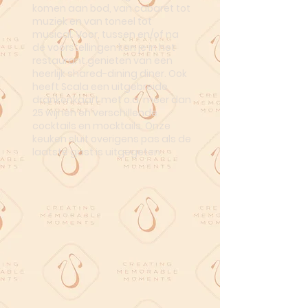
komen aan bod, van cabaret tot
muziek en van toneel tot
musical. Voor, tussen en/of na
de voorstellingen kan je in het
restaurant genieten van een
heerlijk shared-dining diner. Ook
heeft Scala een uitgebreide
drankenkaart met o.a. meer dan
25 wijnen en verschillende
cocktails en mocktails. Onze
keuken sluit overigens pas als de
laatste gast is uitgegeten.