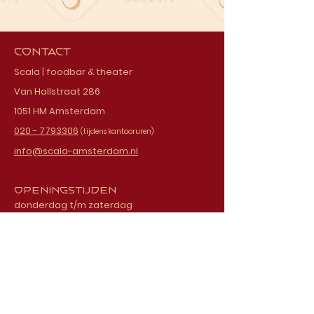
Contact
Scala | foodbar & theater
Van Hallstraat 286
1051 HM Amsterdam
020 - 7793306
(tijdens kantooruren)
info@scala-amsterdam.nl
Openingstijden
donderdag t/m zaterdag
vanaf 18.00 uur
Schrijf je in voor onze
nieuwsbrief
E-mailadres