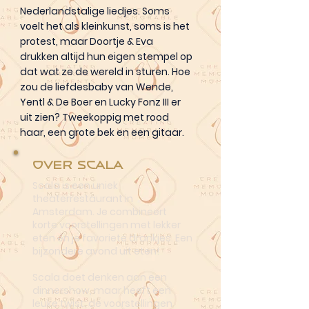
Nederlandstalige liedjes. Soms
voelt het als kleinkunst, soms is het
protest, maar Doortje & Eva
drukken altijd hun eigen stempel op
dat wat ze de wereld in sturen. Hoe
zou de liefdesbaby van Wende,
Yentl & De Boer en Lucky Fonz III er
uit zien? Tweekoppig met rood
haar, een grote bek en een gitaar.
Over Scala
Scala is een uniek
theaterrestaurant in
Amsterdam. Je combineert
korte voorstellingen met lekker
eten én je favoriete drankjes. Een
bijzondere avond uit eten!
Scala doet denken aan een
dinnershow, maar heeft een
leuke twist: de voorstellingen