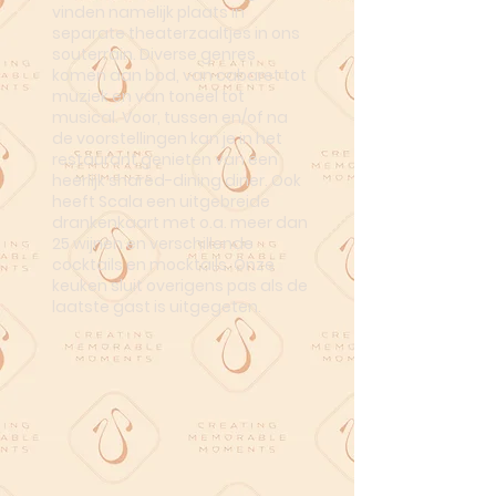
vinden namelijk plaats in
separate theaterzaaltjes in ons
souterrain. Diverse genres
komen aan bod, van cabaret tot
muziek en van toneel tot
musical. Voor, tussen en/of na
de voorstellingen kan je in het
restaurant genieten van een
heerlijk shared-dining diner. Ook
heeft Scala een uitgebreide
drankenkaart met o.a. meer dan
25 wijnen en verschillende
cocktails en mocktails. Onze
keuken sluit overigens pas als de
laatste gast is uitgegeten.