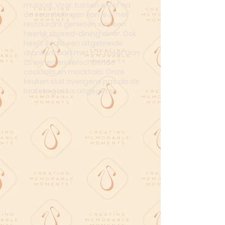
musical. Voor, tussen en/of na
de voorstellingen kan je in het
restaurant genieten van een
heerlijk shared-dining diner. Ook
heeft Scala een uitgebreide
drankenkaart met o.a. meer dan
25 wijnen en verschillende
cocktails en mocktails. Onze
keuken sluit overigens pas als de
laatste gast is uitgegeten.