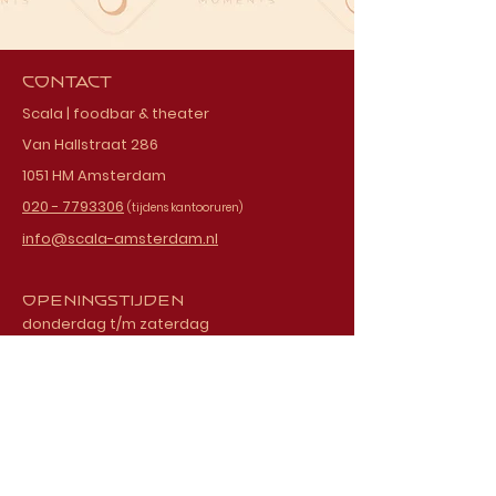
Contact
Scala | foodbar & theater
Van Hallstraat 286
1051 HM Amsterdam
020 - 7793306
(tijdens kantooruren)
info@scala-amsterdam.nl
Openingstijden
donderdag t/m zaterdag
vanaf 18.00 uur
Schrijf je in voor onze
nieuwsbrief
E-mailadres