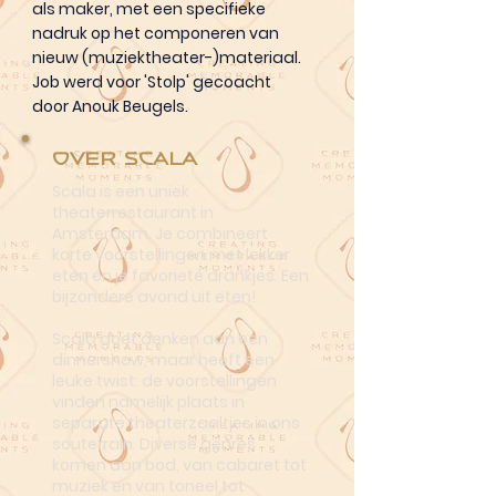
als maker, met een specifieke
nadruk op het componeren van
nieuw (muziektheater-)materiaal.
Job werd voor 'Stolp' gecoacht
door Anouk Beugels.
Over Scala
Scala is een uniek
theaterrestaurant in
Amsterdam. Je combineert
korte voorstellingen met lekker
eten én je favoriete drankjes. Een
bijzondere avond uit eten!
Scala doet denken aan een
dinnershow, maar heeft een
leuke twist: de voorstellingen
vinden namelijk plaats in
separate theaterzaaltjes in ons
souterrain. Diverse genres
komen aan bod, van cabaret tot
muziek en van toneel tot