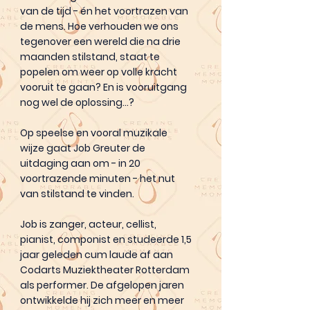
van de tijd - én het voortrazen van
de mens. Hoe verhouden we ons
tegenover een wereld die na drie
maanden stilstand, staat te
popelen om weer op volle kracht
vooruit te gaan? En is vooruitgang
nog wel de oplossing...?
Op speelse en vooral muzikale
wijze gaat Job Greuter de
uitdaging aan om - in 20
voortrazende minuten - het nut
van stilstand te vinden.
Job is zanger, acteur, cellist,
pianist, componist en studeerde 1,5
jaar geleden cum laude af aan
Codarts Muziektheater Rotterdam
als performer. De afgelopen jaren
ontwikkelde hij zich meer en meer