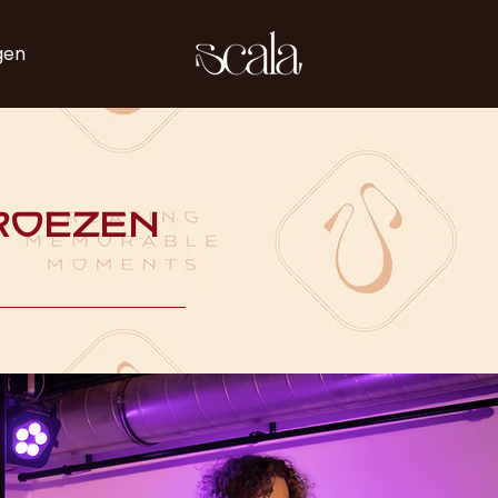
gen
roezen