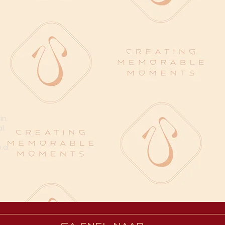
in.
l.
n
.a.