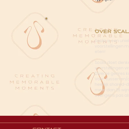
Over Scal
Scala is een uni
voorstellingen me
eten!
Scala doet denke
voorstellingen vi
Diverse genres k
Voor, tussen en/
heerlijk shared-
meer dan 25 wijn
overigens pas al