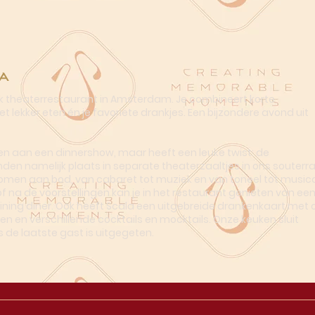
a
ek theaterrestaurant in Amsterdam. Je combineert korte
t lekker eten én je favoriete drankjes. Een bijzondere avond uit
n aan een dinnershow, maar heeft een leuke twist: de
nden namelijk plaats in separate theaterzaaltjes in ons souterra
omen aan bod, van cabaret tot muziek en van toneel tot musica
of na de voorstellingen kan je in het restaurant genieten van ee
dining diner. Ook heeft Scala een uitgebreide drankenkaart met o
en en verschillende cocktails en mocktails. Onze keuken sluit
s de laatste gast is uitgegeten.