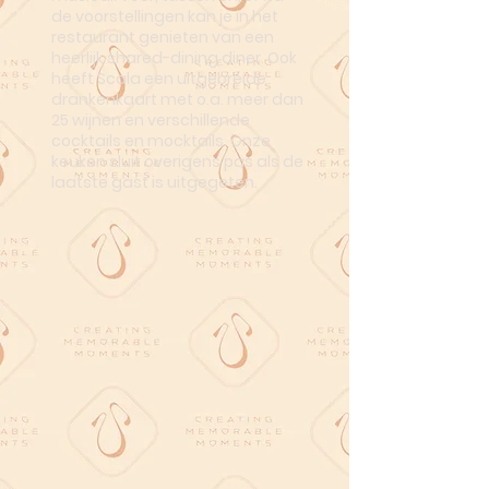
de voorstellingen kan je in het
restaurant genieten van een
heerlijk shared-dining diner. Ook
heeft Scala een uitgebreide
drankenkaart met o.a. meer dan
25 wijnen en verschillende
cocktails en mocktails. Onze
keuken sluit overigens pas als de
laatste gast is uitgegeten.