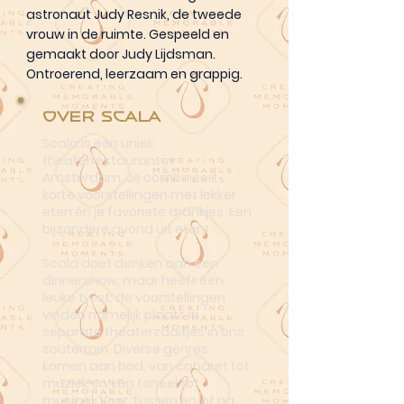
astronaut Judy Resnik, de tweede
vrouw in de ruimte. Gespeeld en
gemaakt door Judy Lijdsman.
Ontroerend, leerzaam en grappig.
Over Scala
Scala is een uniek
theaterrestaurant in
Amsterdam. Je combineert
korte voorstellingen met lekker
eten én je favoriete drankjes. Een
bijzondere avond uit eten!
Scala doet denken aan een
dinnershow, maar heeft een
leuke twist: de voorstellingen
vinden namelijk plaats in
separate theaterzaaltjes in ons
souterrain. Diverse genres
komen aan bod, van cabaret tot
muziek en van toneel tot
musical. Voor, tussen en/of na