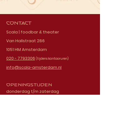
Contact
Scala | foodbar & theater
Van Hallstraat 286
1051 HM Amsterdam
020 - 7793306
(tijdens kantooruren)
info@scala-amsterdam.nl
Openingstijden
donderdag t/m zaterdag
vanaf 18.00 uur
Schrijf je in voor onze
nieuwsbrief
E-mailadres