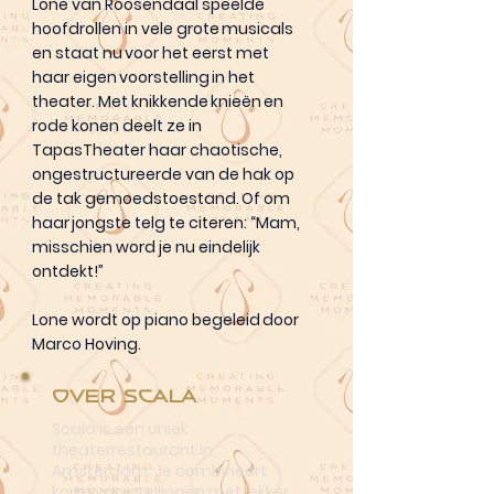
Lone van Roosendaal speelde
hoofdrollen in vele grote musicals
en staat nu voor het eerst met
haar eigen voorstelling in het
theater. Met knikkende knieën en
rode konen deelt ze in
TapasTheater haar chaotische,
ongestructureerde van de hak op
de tak gemoedstoestand. Of om
haar jongste telg te citeren: “Mam,
misschien word je nu eindelijk
ontdekt!”
Lone wordt op piano begeleid door
Marco Hoving.
Over Scala
Scala is een uniek
theaterrestaurant in
Amsterdam. Je combineert
korte voorstellingen met lekker