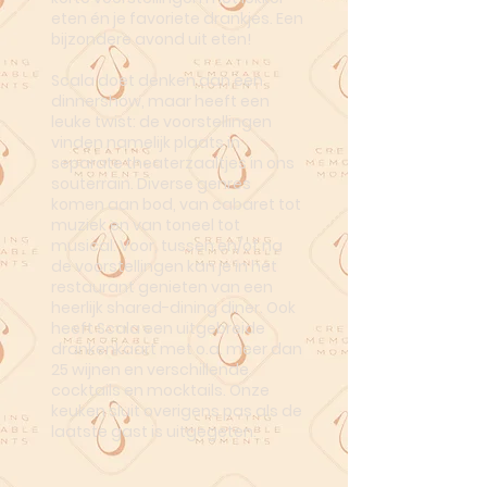
eten én je favoriete drankjes. Een
bijzondere avond uit eten!
Scala doet denken aan een
dinnershow, maar heeft een
leuke twist: de voorstellingen
vinden namelijk plaats in
separate theaterzaaltjes in ons
souterrain. Diverse genres
komen aan bod, van cabaret tot
muziek en van toneel tot
musical. Voor, tussen en/of na
de voorstellingen kan je in het
restaurant genieten van een
heerlijk shared-dining diner. Ook
heeft Scala een uitgebreide
drankenkaart met o.a. meer dan
25 wijnen en verschillende
cocktails en mocktails. Onze
keuken sluit overigens pas als de
laatste gast is uitgegeten.