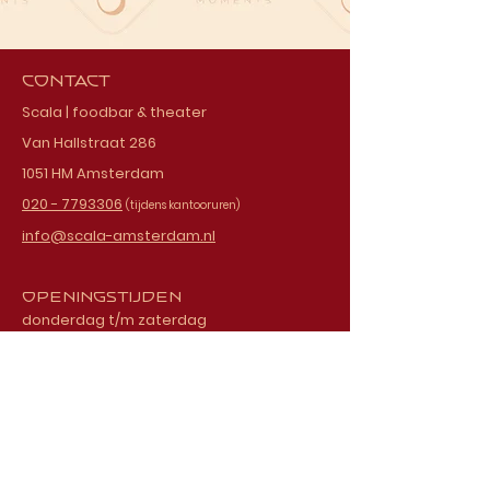
Contact
Scala | foodbar & theater
Van Hallstraat 286
1051 HM Amsterdam
020 - 7793306
(tijdens kantooruren)
info@scala-amsterdam.nl
Openingstijden
donderdag t/m zaterdag
vanaf 18.00 uur
Schrijf je in voor onze
nieuwsbrief
E-mailadres